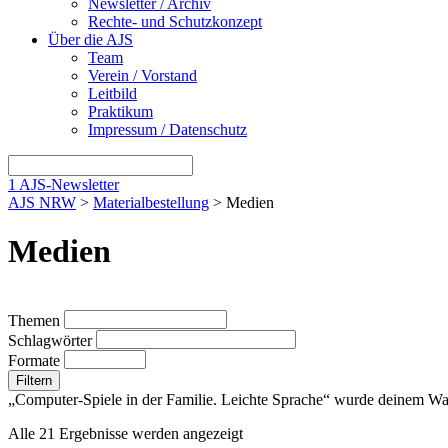
Newsletter / Archiv
Rechte- und Schutzkonzept
Über die AJS
Team
Verein / Vorstand
Leitbild
Praktikum
Impressum / Datenschutz
1
AJS-Newsletter
AJS NRW
>
Materialbestellung
> Medien
Medien
Themen
Schlagwörter
Formate
Filtern
„Computer-Spiele in der Familie. Leichte Sprache“ wurde deinem W
Alle 21 Ergebnisse werden angezeigt