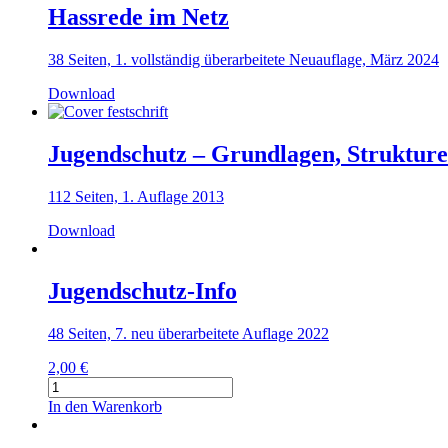
Familie.
Hassrede im Netz
Leichte
Sprache
38 Seiten, 1. vollständig überarbeitete Neuauflage, März 2024
Menge
Download
Jugendschutz – Grundlagen, Struktur
112 Seiten, 1. Auflage 2013
Download
Jugendschutz-Info
48 Seiten, 7. neu überarbeitete Auflage 2022
2,00
€
Jugendschutz-
Info
In den Warenkorb
Menge