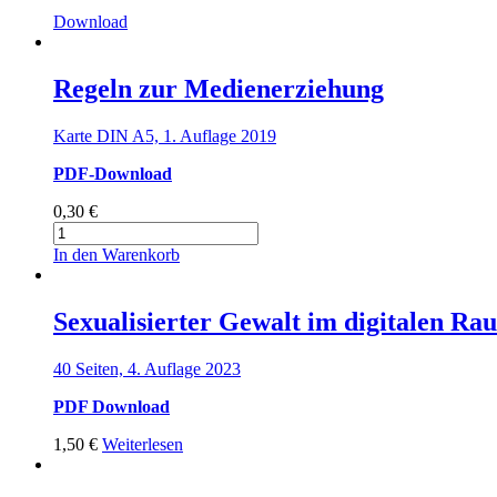
Download
Regeln zur Medienerziehung
Karte DIN A5, 1. Auflage 2019
PDF-Download
0,30
€
Regeln
zur
In den Warenkorb
Medienerziehung
Menge
Sexualisierter Gewalt im digitalen Ra
40 Seiten, 4. Auflage 2023
PDF Download
1,50
€
Weiterlesen