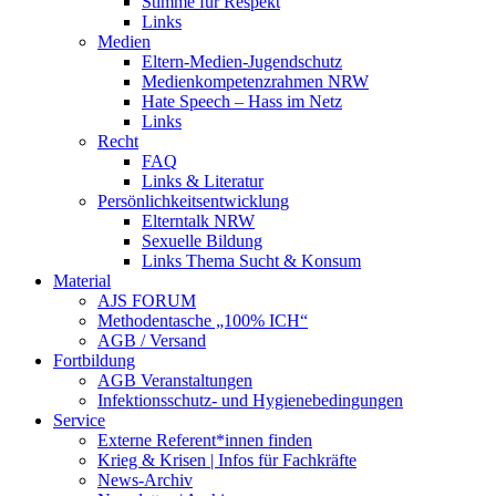
Stimme für Respekt
Links
Medien
Eltern-Medien-Jugendschutz
Medienkompetenzrahmen NRW
Hate Speech – Hass im Netz
Links
Recht
FAQ
Links & Literatur
Persönlichkeitsentwicklung
Elterntalk NRW
Sexuelle Bildung
Links Thema Sucht & Konsum
Material
AJS FORUM
Methodentasche „100% ICH“
AGB / Versand
Fortbildung
AGB Veranstaltungen
Infektionsschutz- und Hygienebedingungen
Service
Externe Referent*innen finden
Krieg & Krisen | Infos für Fachkräfte
News-Archiv