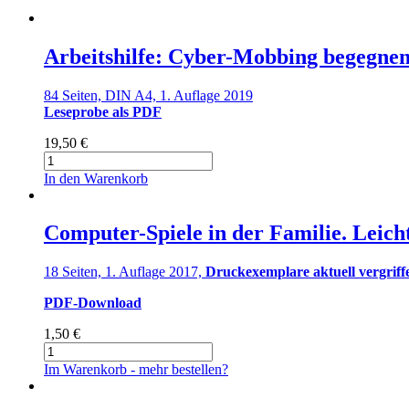
Arbeitshilfe: Cyber-Mobbing begegnen
84 Seiten, DIN A4, 1. Auflage 2019
Leseprobe als PDF
19,50
€
Arbeitshilfe:
Cyber-
In den Warenkorb
Mobbing
begegnen
–
Computer-Spiele in der Familie. Leich
Prävention
von
18 Seiten, 1. Auflage 2017,
Druckexemplare aktuell vergriff
Online-
Konflikten
PDF-Download
Menge
1,50
€
Computer-
Spiele
Im Warenkorb - mehr bestellen?
in
der