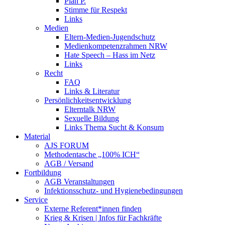
Plan P.
Stimme für Respekt
Links
Medien
Eltern-Medien-Jugendschutz
Medienkompetenzrahmen NRW
Hate Speech – Hass im Netz
Links
Recht
FAQ
Links & Literatur
Persönlichkeitsentwicklung
Elterntalk NRW
Sexuelle Bildung
Links Thema Sucht & Konsum
Material
AJS FORUM
Methodentasche „100% ICH“
AGB / Versand
Fortbildung
AGB Veranstaltungen
Infektionsschutz- und Hygienebedingungen
Service
Externe Referent*innen finden
Krieg & Krisen | Infos für Fachkräfte