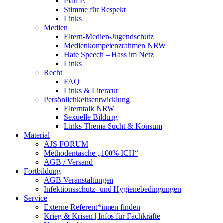
Plan P.
Stimme für Respekt
Links
Medien
Eltern-Medien-Jugendschutz
Medienkompetenzrahmen NRW
Hate Speech – Hass im Netz
Links
Recht
FAQ
Links & Literatur
Persönlichkeitsentwicklung
Elterntalk NRW
Sexuelle Bildung
Links Thema Sucht & Konsum
Material
AJS FORUM
Methodentasche „100% ICH“
AGB / Versand
Fortbildung
AGB Veranstaltungen
Infektionsschutz- und Hygienebedingungen
Service
Externe Referent*innen finden
Krieg & Krisen | Infos für Fachkräfte