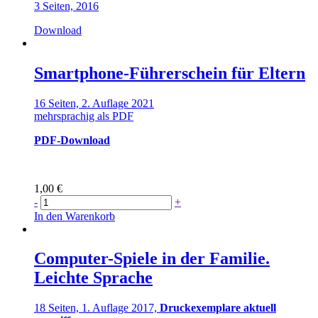
3 Seiten, 2016
Download
Smartphone-Führerschein für Eltern
16 Seiten, 2. Auflage 2021
mehrsprachig als PDF
PDF-Download
1,00
€
Smartphone-
-
+
Führerschein
In den Warenkorb
für
Eltern
Menge
Computer-Spiele in der Familie.
Leichte Sprache
18 Seiten, 1. Auflage 2017,
Druckexemplare aktuell