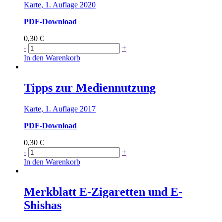
Karte, 1. Auflage 2020
PDF-Download
0,30
€
Tipps
-
+
für
In den Warenkorb
Eltern
zum
gesunden
Tipps zur Mediennutzung
Aufwachsen
Menge
Karte, 1. Auflage 2017
PDF-Download
0,30
€
Tipps
-
+
zur
In den Warenkorb
Mediennutzung
Menge
Merkblatt E-Zigaretten und E-
Shishas