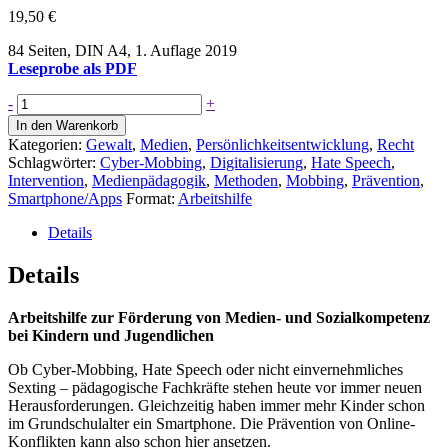
19,50
€
84 Seiten, DIN A4, 1. Auflage 2019
Leseprobe als PDF
Arbeitshilfe:
-
+
Cyber-
In den Warenkorb
Mobbing
Kategorien:
Gewalt
,
Medien
,
Persönlichkeitsentwicklung
,
Recht
begegnen
Schlagwörter:
Cyber-Mobbing
,
Digitalisierung
,
Hate Speech
,
–
Intervention
,
Medienpädagogik
,
Methoden
,
Mobbing
,
Prävention
,
Prävention
Smartphone/Apps
Format:
Arbeitshilfe
von
Online-
Details
Konflikten
Menge
Details
Arbeitshilfe zur Förderung von Medien- und Sozialkompetenz
bei Kindern und Jugendlichen
Ob Cyber-Mobbing, Hate Speech oder nicht einvernehmliches
Sexting – pädagogische Fachkräfte stehen heute vor immer neuen
Herausforderungen. Gleichzeitig haben immer mehr Kinder schon
im Grundschulalter ein Smartphone. Die Prävention von Online-
Konflikten kann also schon hier ansetzen.