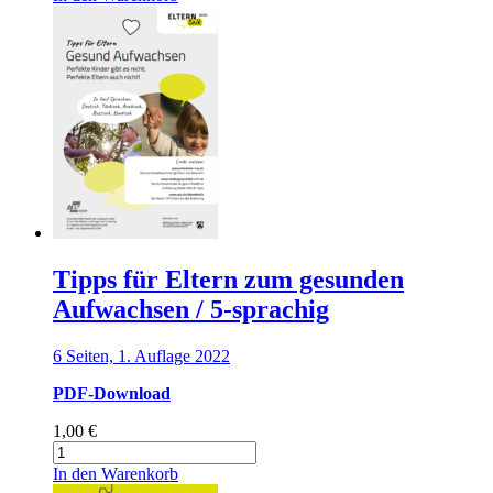
Eltern
zum
gesunden
Aufwachsen
Menge
Tipps für Eltern zum gesunden
Aufwachsen / 5-sprachig
6 Seiten, 1. Auflage 2022
PDF-Download
1,00
€
Tipps
für
In den Warenkorb
Eltern