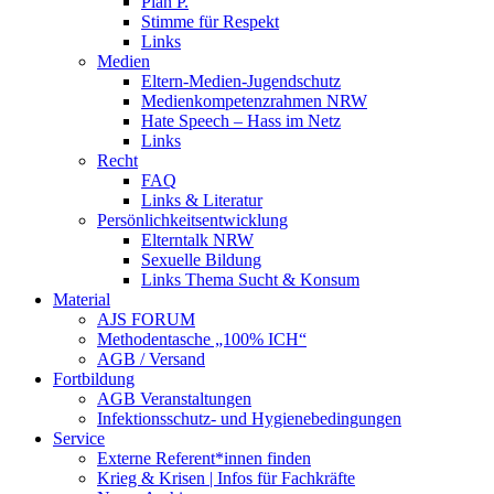
Plan P.
Stimme für Respekt
Links
Medien
Eltern-Medien-Jugendschutz
Medienkompetenzrahmen NRW
Hate Speech – Hass im Netz
Links
Recht
FAQ
Links & Literatur
Persönlichkeitsentwicklung
Elterntalk NRW
Sexuelle Bildung
Links Thema Sucht & Konsum
Material
AJS FORUM
Methodentasche „100% ICH“
AGB / Versand
Fortbildung
AGB Veranstaltungen
Infektionsschutz- und Hygienebedingungen
Service
Externe Referent*innen finden
Krieg & Krisen | Infos für Fachkräfte