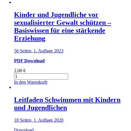
Kinder und Jugendliche vor
sexualisierter Gewalt schützen –
Basiswissen für eine stärkende
Erziehung
56 Seiten, 1. Auflage 2023
PDF Download
2,00
€
Kinder
und
In den Warenkorb
Jugendliche
vor
sexualisierter
Leitfaden Schwimmen mit Kindern
Gewalt
und Jugendlichen
schützen
–
Basiswissen
18 Seiten, 1. Auflage 2020
für
eine
Download