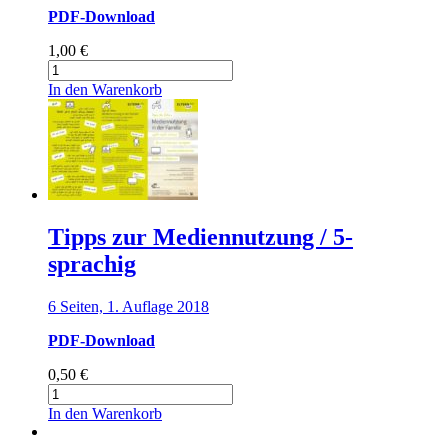
PDF-Download
1,00
€
Tipps
zur
In den Warenkorb
Mediennutzung
/
11-
sprachig
Menge
Tipps zur Mediennutzung / 5-
sprachig
6 Seiten, 1. Auflage 2018
PDF-Download
0,50
€
Tipps
zur
In den Warenkorb
Mediennutzung
/