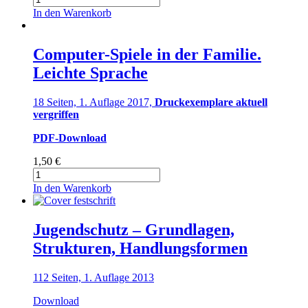
Cyber-
In den Warenkorb
Mobbing
begegnen
–
Computer-Spiele in der Familie.
Prävention
Leichte Sprache
von
Online-
Konflikten
18 Seiten, 1. Auflage 2017,
Druckexemplare aktuell
Menge
vergriffen
PDF-Download
1,50
€
Computer-
Spiele
In den Warenkorb
in
der
Familie.
Jugendschutz – Grundlagen,
Leichte
Strukturen, Handlungsformen
Sprache
Menge
112 Seiten, 1. Auflage 2013
Download