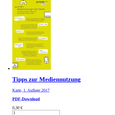
zum
gesunden
Aufwachsen
/
5-
sprachig
Menge
Tipps zur Mediennutzung
Karte, 1. Auflage 2017
PDF-Download
0,30
€
Tipps