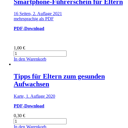
Smartphone-Führerschein für Eltern
16 Seiten, 2. Auflage 2021
mehrsprachig als PDF
PDF-Download
1,00
€
Smartphone-
Führerschein
In den Warenkorb
für
Eltern
Menge
Tipps für Eltern zum gesunden
Aufwachsen
Karte, 1. Auflage 2020
PDF-Download
0,30
€
Tipps
für
In den Warenkorb