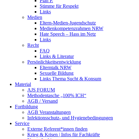
Plan P.
Stimme für Respekt
Links
Medien
Eltern-Medien-Jugendschutz
Medienkompetenzrahmen NRW
Hate Speech – Hass im Netz
Links
Recht
FAQ
Links & Literatur
Persönlichkeitsentwicklung
Elterntalk NRW
Sexuelle Bildung
Links Thema Sucht & Konsum
Material
AJS FORUM
Methodentasche „100% ICH“
AGB / Versand
Fortbildung
AGB Veranstaltungen
Infektionsschutz- und Hygienebedingungen
Service
Externe Referent*innen finden
Krieg & Krisen | Infos für Fachkräfte