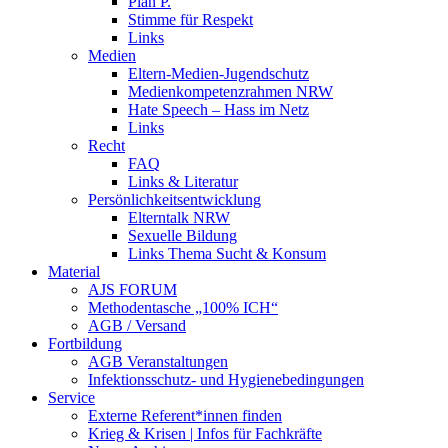
Plan P.
Stimme für Respekt
Links
Medien
Eltern-Medien-Jugendschutz
Medienkompetenzrahmen NRW
Hate Speech – Hass im Netz
Links
Recht
FAQ
Links & Literatur
Persönlichkeitsentwicklung
Elterntalk NRW
Sexuelle Bildung
Links Thema Sucht & Konsum
Material
AJS FORUM
Methodentasche „100% ICH“
AGB / Versand
Fortbildung
AGB Veranstaltungen
Infektionsschutz- und Hygienebedingungen
Service
Externe Referent*innen finden
Krieg & Krisen | Infos für Fachkräfte