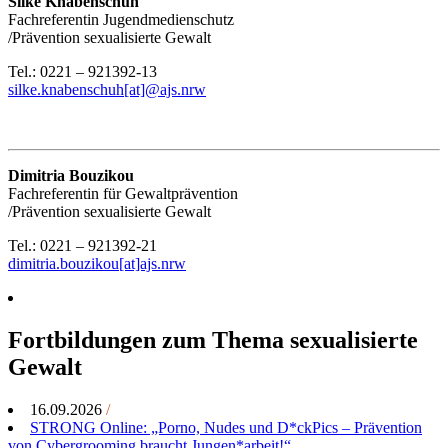
Silke Knabenschuh
Fachreferentin Jugendmedienschutz
/Prävention sexualisierte Gewalt
Tel.: 0221 – 921392-13
silke.knabenschuh[at]@ajs.nrw
Dimitria Bouzikou
Fachreferentin für Gewaltprävention
/Prävention sexualisierte Gewalt
Tel.: 0221 – 921392-21
dimitria.bouzikou[at]ajs.nrw
Fortbildungen zum Thema sexualisierte
Gewalt
16.09.2026
/
STRONG Online: „Porno, Nudes und D*ckPics – Prävention
von Cybergrooming braucht Jungen*arbeit!“