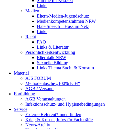
Stimme für Respekt
Links
Medien
Eltern-Medien-Jugendschutz
Medienkompetenzrahmen NRW
Hate Speech – Hass im Netz
Links
Recht
FAQ
Links & Literatur
Persönlichkeitsentwicklung
Elterntalk NRW
Sexuelle Bildung
Links Thema Sucht & Konsum
Material
AJS FORUM
Methodentasche „100% ICH“
AGB / Versand
Fortbildung
AGB Veranstaltungen
Infektionsschutz- und Hygienebedingungen
Service
Externe Referent*innen finden
Krieg & Krisen | Infos für Fachkräfte
News-Archiv