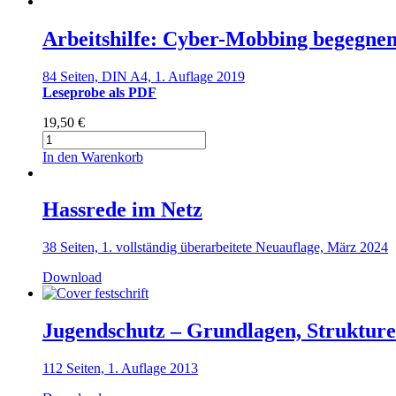
Arbeitshilfe: Cyber-Mobbing begegnen
84 Seiten, DIN A4, 1. Auflage 2019
Leseprobe als PDF
19,50
€
Arbeitshilfe:
Cyber-
In den Warenkorb
Mobbing
begegnen
–
Hassrede im Netz
Prävention
von
38 Seiten, 1. vollständig überarbeitete Neuauflage, März 2024
Online-
Konflikten
Download
Menge
Jugendschutz – Grundlagen, Struktur
112 Seiten, 1. Auflage 2013