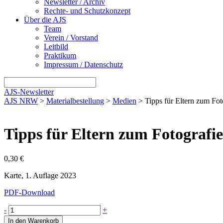
Newsletter / Archiv
Rechte- und Schutzkonzept
Über die AJS
Team
Verein / Vorstand
Leitbild
Praktikum
Impressum / Datenschutz
AJS-Newsletter
AJS NRW
>
Materialbestellung
>
Medien
> Tipps für Eltern zum Foto
Tipps für Eltern zum Fotografie
0,30
€
Karte, 1. Auflage 2023
PDF-Download
Tipps
-
+
für
In den Warenkorb