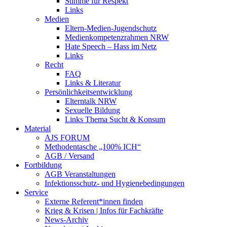
Stimme für Respekt
Links
Medien
Eltern-Medien-Jugendschutz
Medienkompetenzrahmen NRW
Hate Speech – Hass im Netz
Links
Recht
FAQ
Links & Literatur
Persönlichkeitsentwicklung
Elterntalk NRW
Sexuelle Bildung
Links Thema Sucht & Konsum
Material
AJS FORUM
Methodentasche „100% ICH“
AGB / Versand
Fortbildung
AGB Veranstaltungen
Infektionsschutz- und Hygienebedingungen
Service
Externe Referent*innen finden
Krieg & Krisen | Infos für Fachkräfte
News-Archiv