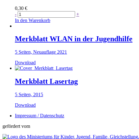
0,30
€
Regeln
-
+
zur
In den Warenkorb
Medienerziehung
Menge
Merkblatt WLAN in der Jugendhilfe
5 Seiten, Neuauflage 2021
Download
Merkblatt Lasertag
5 Seiten, 2015
Download
Impressum / Datenschutz
gefördert vom