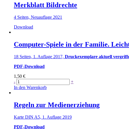
Merkblatt Bildrechte
4 Seiten, Neuauflage 2021
Download
Computer-Spiele in der Familie. Leich
18 Seiten, 1. Auflage 2017,
Druckexemplare aktuell vergriff
PDF-Download
1,50
€
Computer-
-
+
Spiele
In den Warenkorb
in
der
Familie.
Regeln zur Medienerziehung
Leichte
Sprache
Karte DIN A5, 1. Auflage 2019
Menge
PDF-Download