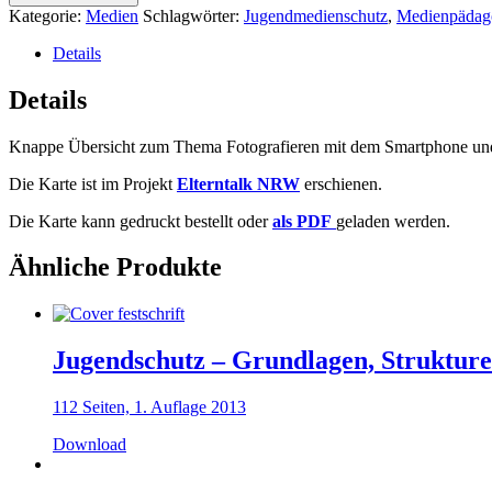
Eltern
Kategorie:
Medien
Schlagwörter:
Jugendmedienschutz
,
Medienpädag
zum
Fotografieren
Details
in
der
Details
Familie
Menge
Knappe Übersicht zum Thema Fotografieren mit dem Smartphone und 
Die Karte ist im Projekt
Elterntalk NRW
erschienen.
Die Karte kann gedruckt bestellt oder
als PDF
geladen werden.
Ähnliche Produkte
Jugendschutz – Grundlagen, Struktur
112 Seiten, 1. Auflage 2013
Download