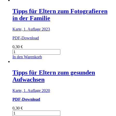
Eltern
Menge
Tipps für Eltern zum Fotografieren
in der Familie
Karte, 1. Auflage 2023
PDF-Download
0,30
€
Tipps
für
In den Warenkorb
Eltern
zum
Fotografieren
Tipps für Eltern zum gesunden
in
Aufwachsen
der
Familie
Menge
Karte, 1. Auflage 2020
PDF-Download
0,30
€
Tipps