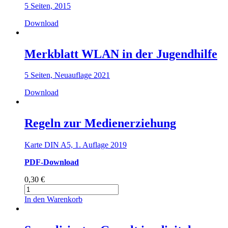
5 Seiten, 2015
Download
Merkblatt WLAN in der Jugendhilfe
5 Seiten, Neuauflage 2021
Download
Regeln zur Medienerziehung
Karte DIN A5, 1. Auflage 2019
PDF-Download
0,30
€
Regeln
zur
In den Warenkorb
Medienerziehung
Menge