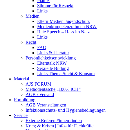
Plan P.
Stimme für Respekt
Links
Medien
Eltern-Medien-Jugendschutz
Medienkompetenzrahmen NRW
Hate Speech – Hass im Netz
Links
Recht
FAQ
Links & Literatur
Persönlichkeitsentwicklung
Elterntalk NRW
Sexuelle Bildung
Links Thema Sucht & Konsum
Material
AJS FORUM
Methodentasche „100% ICH“
AGB / Versand
Fortbildung
AGB Veranstaltungen
Infektionsschutz- und Hygienebedingungen
Service
Externe Referent*innen finden
Krieg & Krisen | Infos für Fachkräfte