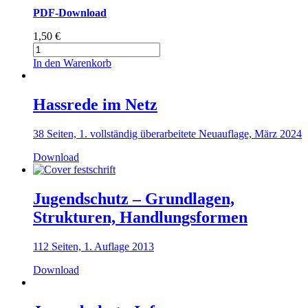
PDF-Download
1,50
€
Computer-
Spiele
In den Warenkorb
in
der
Familie.
Hassrede im Netz
Leichte
Sprache
38 Seiten, 1. vollständig überarbeitete Neuauflage, März 2024
Menge
Download
Jugendschutz – Grundlagen,
Strukturen, Handlungsformen
112 Seiten, 1. Auflage 2013
Download