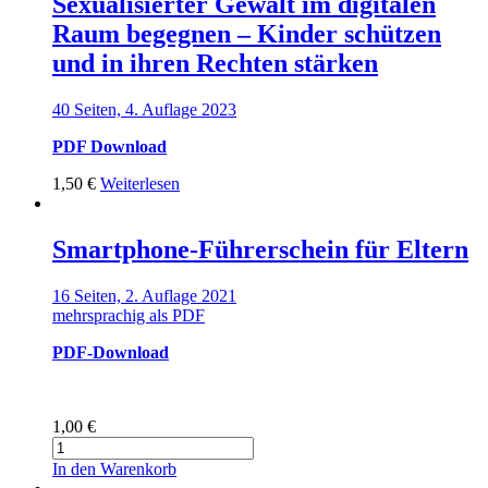
Sexualisierter Gewalt im digitalen
Raum begegnen – Kinder schützen
und in ihren Rechten stärken
40 Seiten, 4. Auflage 2023
PDF Download
1,50
€
Weiterlesen
Smartphone-Führerschein für Eltern
16 Seiten, 2. Auflage 2021
mehrsprachig als PDF
PDF-Download
1,00
€
Smartphone-
Führerschein
In den Warenkorb
für