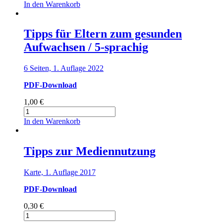
für
In den Warenkorb
Eltern
zum
gesunden
Tipps für Eltern zum gesunden
Aufwachsen
Aufwachsen / 5-sprachig
Menge
6 Seiten, 1. Auflage 2022
PDF-Download
1,00
€
Tipps
für
In den Warenkorb
Eltern
zum
gesunden
Tipps zur Mediennutzung
Aufwachsen
/
Karte, 1. Auflage 2017
5-
sprachig
PDF-Download
Menge
0,30
€
Tipps