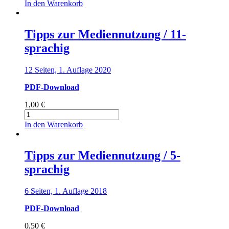
zur
In den Warenkorb
Mediennutzung
Menge
Tipps zur Mediennutzung / 11-
sprachig
12 Seiten, 1. Auflage 2020
PDF-Download
1,00
€
Tipps
zur
In den Warenkorb
Mediennutzung
/
11-
Tipps zur Mediennutzung / 5-
sprachig
sprachig
Menge
6 Seiten, 1. Auflage 2018
PDF-Download
0,50
€