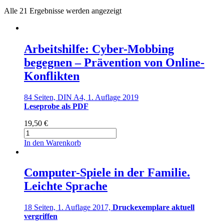
Alle 21 Ergebnisse werden angezeigt
Arbeitshilfe: Cyber-Mobbing
begegnen – Prävention von Online-
Konflikten
84 Seiten, DIN A4, 1. Auflage 2019
Leseprobe als PDF
19,50
€
Arbeitshilfe:
Cyber-
In den Warenkorb
Mobbing
begegnen
–
Computer-Spiele in der Familie.
Prävention
Leichte Sprache
von
Online-
Konflikten
18 Seiten, 1. Auflage 2017,
Druckexemplare aktuell
Menge
vergriffen