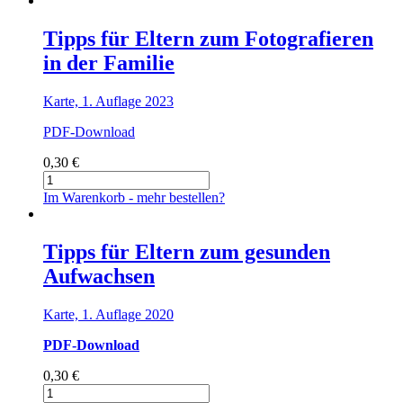
Eltern
Menge
Tipps für Eltern zum Fotografieren
in der Familie
Karte, 1. Auflage 2023
PDF-Download
0,30
€
Tipps
für
Im Warenkorb - mehr bestellen?
Eltern
zum
Fotografieren
Tipps für Eltern zum gesunden
in
Aufwachsen
der
Familie
Menge
Karte, 1. Auflage 2020
PDF-Download
0,30
€
Tipps