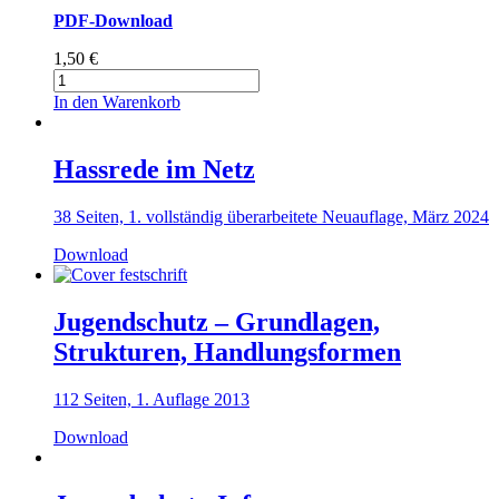
PDF-Download
1,50
€
Computer-
Spiele
In den Warenkorb
in
der
Familie.
Hassrede im Netz
Leichte
Sprache
38 Seiten, 1. vollständig überarbeitete Neuauflage, März 2024
Menge
Download
Jugendschutz – Grundlagen,
Strukturen, Handlungsformen
112 Seiten, 1. Auflage 2013
Download