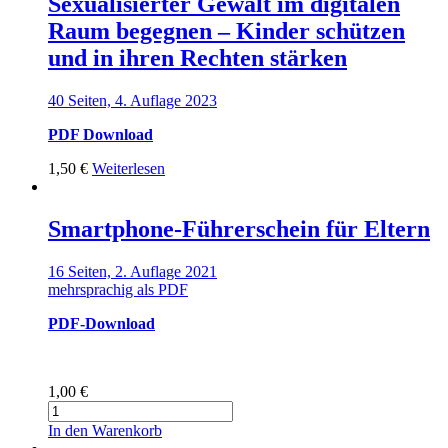
Sexualisierter Gewalt im digitalen
Raum begegnen – Kinder schützen
und in ihren Rechten stärken
40 Seiten, 4. Auflage 2023
PDF Download
1,50
€
Weiterlesen
Smartphone-Führerschein für Eltern
16 Seiten, 2. Auflage 2021
mehrsprachig als PDF
PDF-Download
1,00
€
Smartphone-
Führerschein
In den Warenkorb
für