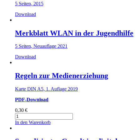
5 Seiten, 2015
Download
Merkblatt WLAN in der Jugendhilfe
5 Seiten, Neuauflage 2021
Download
Regeln zur Medienerziehung
Karte DIN A5, 1. Auflage 2019
PDF-Download
0,30
€
Regeln
zur
In den Warenkorb
Medienerziehung
Menge