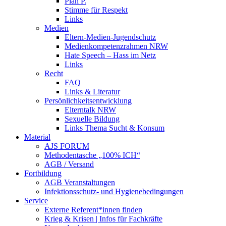
Plan P.
Stimme für Respekt
Links
Medien
Eltern-Medien-Jugendschutz
Medienkompetenzrahmen NRW
Hate Speech – Hass im Netz
Links
Recht
FAQ
Links & Literatur
Persönlichkeitsentwicklung
Elterntalk NRW
Sexuelle Bildung
Links Thema Sucht & Konsum
Material
AJS FORUM
Methodentasche „100% ICH“
AGB / Versand
Fortbildung
AGB Veranstaltungen
Infektionsschutz- und Hygienebedingungen
Service
Externe Referent*innen finden
Krieg & Krisen | Infos für Fachkräfte