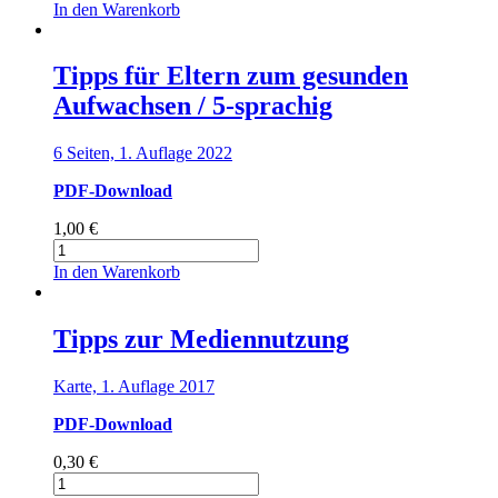
für
In den Warenkorb
Eltern
zum
gesunden
Tipps für Eltern zum gesunden
Aufwachsen
Aufwachsen / 5-sprachig
Menge
6 Seiten, 1. Auflage 2022
PDF-Download
1,00
€
Tipps
für
In den Warenkorb
Eltern
zum
gesunden
Tipps zur Mediennutzung
Aufwachsen
/
Karte, 1. Auflage 2017
5-
sprachig
PDF-Download
Menge
0,30
€
Tipps