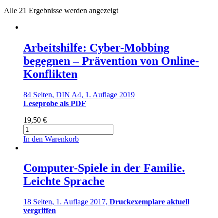
Alle 21 Ergebnisse werden angezeigt
Arbeitshilfe: Cyber-Mobbing
begegnen – Prävention von Online-
Konflikten
84 Seiten, DIN A4, 1. Auflage 2019
Leseprobe als PDF
19,50
€
Arbeitshilfe:
Cyber-
In den Warenkorb
Mobbing
begegnen
–
Computer-Spiele in der Familie.
Prävention
Leichte Sprache
von
Online-
Konflikten
18 Seiten, 1. Auflage 2017,
Druckexemplare aktuell
Menge
vergriffen