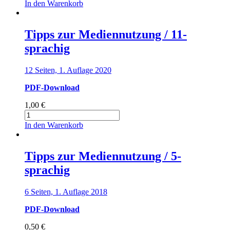
zur
In den Warenkorb
Mediennutzung
Menge
Tipps zur Mediennutzung / 11-
sprachig
12 Seiten, 1. Auflage 2020
PDF-Download
1,00
€
Tipps
zur
In den Warenkorb
Mediennutzung
/
11-
Tipps zur Mediennutzung / 5-
sprachig
sprachig
Menge
6 Seiten, 1. Auflage 2018
PDF-Download
0,50
€