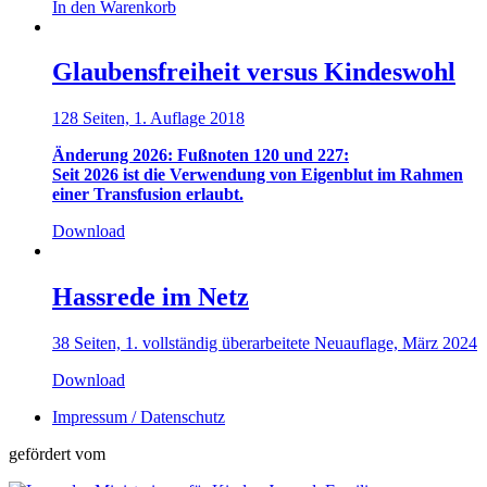
Cyber-
In den Warenkorb
Mobbing
begegnen
–
Glaubensfreiheit versus Kindeswohl
Prävention
von
128 Seiten, 1. Auflage 2018
Online-
Konflikten
Änderung 2026:
Fußnoten 120 und 227:
Menge
Seit 2026 ist die Verwendung von Eigenblut im Rahmen
einer Transfusion erlaubt.
Download
Hassrede im Netz
38 Seiten, 1. vollständig überarbeitete Neuauflage, März 2024
Download
Impressum / Datenschutz
gefördert vom