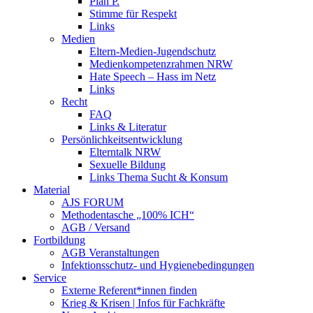
Plan P.
Stimme für Respekt
Links
Medien
Eltern-Medien-Jugendschutz
Medienkompetenzrahmen NRW
Hate Speech – Hass im Netz
Links
Recht
FAQ
Links & Literatur
Persönlichkeitsentwicklung
Elterntalk NRW
Sexuelle Bildung
Links Thema Sucht & Konsum
Material
AJS FORUM
Methodentasche „100% ICH“
AGB / Versand
Fortbildung
AGB Veranstaltungen
Infektionsschutz- und Hygienebedingungen
Service
Externe Referent*innen finden
Krieg & Krisen | Infos für Fachkräfte