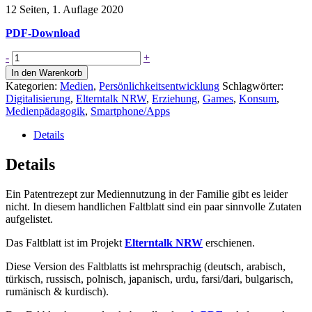
12 Seiten, 1. Auflage 2020
PDF-Download
Tipps
-
+
zur
In den Warenkorb
Mediennutzung
Kategorien:
Medien
,
Persönlichkeitsentwicklung
Schlagwörter:
/
Digitalisierung
,
Elterntalk NRW
,
Erziehung
,
Games
,
Konsum
,
11-
Medienpädagogik
,
Smartphone/Apps
sprachig
Menge
Details
Details
Ein Patentrezept zur Mediennutzung in der Familie gibt es leider
nicht. In diesem handlichen Faltblatt sind ein paar sinnvolle Zutaten
aufgelistet.
Das Faltblatt ist im Projekt
Elterntalk NRW
erschienen.
Diese Version des Faltblatts ist mehrsprachig (deutsch, arabisch,
türkisch, russisch, polnisch, japanisch, urdu, farsi/dari, bulgarisch,
rumänisch & kurdisch).