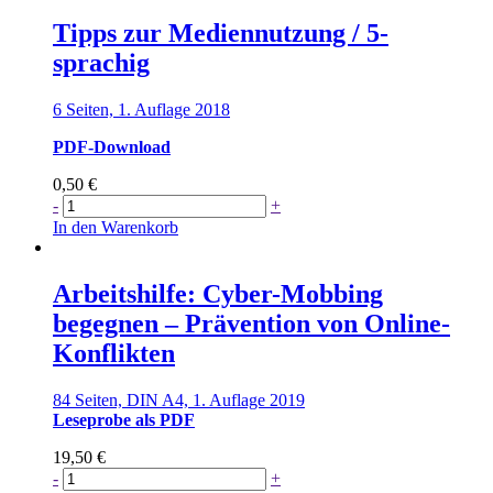
Menge
Tipps zur Mediennutzung / 5-
sprachig
6 Seiten, 1. Auflage 2018
PDF-Download
0,50
€
Tipps
-
+
zur
In den Warenkorb
Mediennutzung
/
5-
Arbeitshilfe: Cyber-Mobbing
sprachig
begegnen – Prävention von Online-
Menge
Konflikten
84 Seiten, DIN A4, 1. Auflage 2019
Leseprobe als PDF
19,50
€
Arbeitshilfe:
-
+