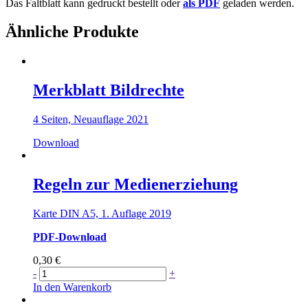
Das Faltblatt kann gedruckt bestellt oder
als PDF
geladen werden.
Ähnliche Produkte
Merkblatt Bildrechte
4 Seiten, Neuauflage 2021
Download
Regeln zur Medienerziehung
Karte DIN A5, 1. Auflage 2019
PDF-Download
0,30
€
Regeln
-
+
zur
In den Warenkorb
Medienerziehung