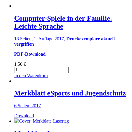
Computer-Spiele in der Familie.
Leichte Sprache
18 Seiten, 1. Auflage 2017,
Druckexemplare aktuell
vergriffen
PDF-Download
1,50
€
Computer-
Spiele
In den Warenkorb
in
der
Familie.
Merkblatt eSports und Jugendschutz
Leichte
Sprache
6 Seiten, 2017
Menge
Download