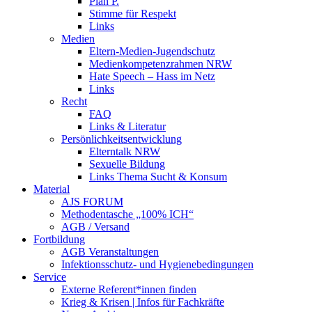
Plan P.
Stimme für Respekt
Links
Medien
Eltern-Medien-Jugendschutz
Medienkompetenzrahmen NRW
Hate Speech – Hass im Netz
Links
Recht
FAQ
Links & Literatur
Persönlichkeitsentwicklung
Elterntalk NRW
Sexuelle Bildung
Links Thema Sucht & Konsum
Material
AJS FORUM
Methodentasche „100% ICH“
AGB / Versand
Fortbildung
AGB Veranstaltungen
Infektionsschutz- und Hygienebedingungen
Service
Externe Referent*innen finden
Krieg & Krisen | Infos für Fachkräfte