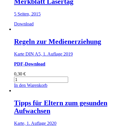
Merkblatt Lasertag
5 Seiten, 2015
Download
Regeln zur Medienerziehung
Karte DIN A5, 1. Auflage 2019
PDF-Download
0,30
€
Regeln
zur
In den Warenkorb
Medienerziehung
Menge
Tipps für Eltern zum gesunden
Aufwachsen
Karte, 1. Auflage 2020