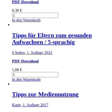
PDF-Download
0,30
€
Tipps
für
In den Warenkorb
Eltern
zum
gesunden
Tipps für Eltern zum gesunden
Aufwachsen
Aufwachsen / 5-sprachig
Menge
6 Seiten, 1. Auflage 2022
PDF-Download
1,00
€
Tipps
für
In den Warenkorb
Eltern
zum
gesunden
Tipps zur Mediennutzung
Aufwachsen
/
Karte, 1. Auflage 2017
5-
sprachig