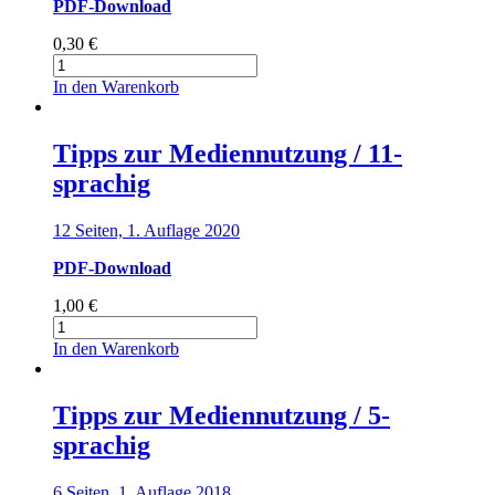
PDF-Download
Menge
0,30
€
Tipps
zur
In den Warenkorb
Mediennutzung
Menge
Tipps zur Mediennutzung / 11-
sprachig
12 Seiten, 1. Auflage 2020
PDF-Download
1,00
€
Tipps
zur
In den Warenkorb
Mediennutzung
/
11-
Tipps zur Mediennutzung / 5-
sprachig
sprachig
Menge
6 Seiten, 1. Auflage 2018