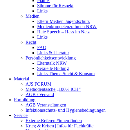
Plan P.
Stimme für Respekt
Links
Medien
Eltern-Medien-Jugendschutz
Medienkompetenzrahmen NRW
Hate Speech – Hass im Netz
Links
Recht
FAQ
Links & Literatur
Persönlichkeitsentwicklung
Elterntalk NRW
Sexuelle Bildung
Links Thema Sucht & Konsum
Material
AJS FORUM
Methodentasche „100% ICH“
AGB / Versand
Fortbildung
AGB Veranstaltungen
Infektionsschutz- und Hygienebedingungen
Service
Externe Referent*innen finden
Krieg & Krisen | Infos für Fachkräfte