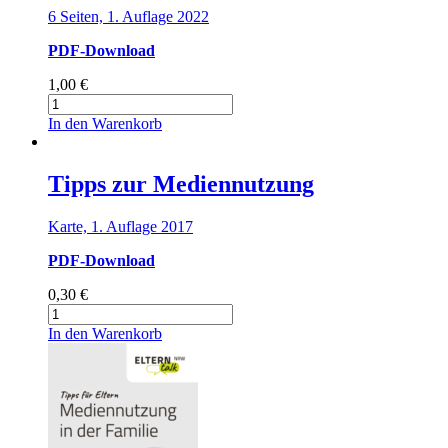
6 Seiten, 1. Auflage 2022
PDF-Download
1,00
€
Tipps
für
In den Warenkorb
Eltern
zum
gesunden
Tipps zur Mediennutzung
Aufwachsen
/
Karte, 1. Auflage 2017
5-
sprachig
PDF-Download
Menge
0,30
€
Tipps
zur
In den Warenkorb
Mediennutzung
Menge