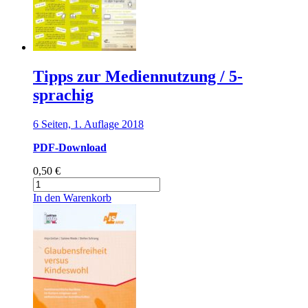
11-
sprachig
Menge
Tipps zur Mediennutzung / 5-
sprachig
6 Seiten, 1. Auflage 2018
PDF-Download
0,50
€
Tipps
zur
In den Warenkorb
Mediennutzung
/
5-
sprachig
Menge