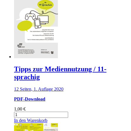
Tipps zur Mediennutzung / 11-
sprachig
12 Seiten, 1. Auflage 2020
PDF-Download
1,00
€
Tipps
zur
In den Warenkorb
Mediennutzung
/