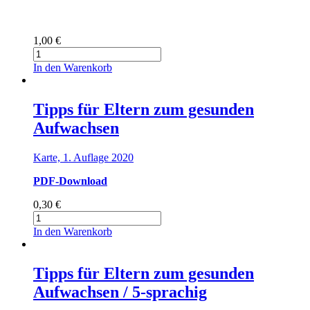
1,00
€
Smartphone-
Führerschein
In den Warenkorb
für
Eltern
Menge
Tipps für Eltern zum gesunden
Aufwachsen
Karte, 1. Auflage 2020
PDF-Download
0,30
€
Tipps
für
In den Warenkorb
Eltern
zum
gesunden
Tipps für Eltern zum gesunden
Aufwachsen
Aufwachsen / 5-sprachig
Menge