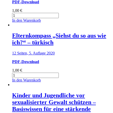
PDF-Download
1,00
€
Elternkompass
"Siehst
In den Warenkorb
du
so
aus
Elternkompass „Siehst du so aus wie
wie
ich?“ – türkisch
ich?"
-
kurdisch
12 Seiten, 5. Auflage 2020
Menge
PDF-Download
1,00
€
Elternkompass
"Siehst
In den Warenkorb
du
so
aus
Kinder und Jugendliche vor
wie
sexualisierter Gewalt schützen –
ich?"
-
Basiswissen für eine stärkende
türkisch