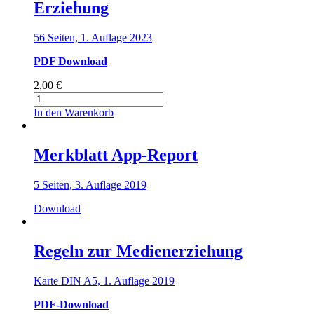
Erziehung
Menge
56 Seiten, 1. Auflage 2023
PDF Download
2,00
€
Kinder
und
In den Warenkorb
Jugendliche
vor
sexualisierter
Merkblatt App-Report
Gewalt
schützen
5 Seiten, 3. Auflage 2019
–
Basiswissen
Download
für
eine
stärkende
Regeln zur Medienerziehung
Erziehung
Menge
Karte DIN A5, 1. Auflage 2019
PDF-Download