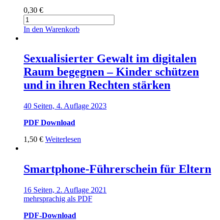
0,30
€
Regeln
zur
In den Warenkorb
Medienerziehung
Menge
Sexualisierter Gewalt im digitalen
Raum begegnen – Kinder schützen
und in ihren Rechten stärken
40 Seiten, 4. Auflage 2023
PDF Download
1,50
€
Weiterlesen
Smartphone-Führerschein für Eltern
16 Seiten, 2. Auflage 2021
mehrsprachig als PDF
PDF-Download