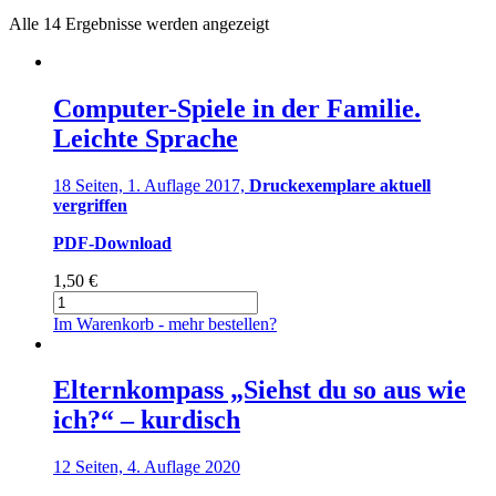
Alle 14 Ergebnisse werden angezeigt
Computer-Spiele in der Familie.
Leichte Sprache
18 Seiten, 1. Auflage 2017,
Druckexemplare aktuell
vergriffen
PDF-Download
1,50
€
Computer-
Spiele
Im Warenkorb - mehr bestellen?
in
der
Familie.
Elternkompass „Siehst du so aus wie
Leichte
ich?“ – kurdisch
Sprache
Menge
12 Seiten, 4. Auflage 2020