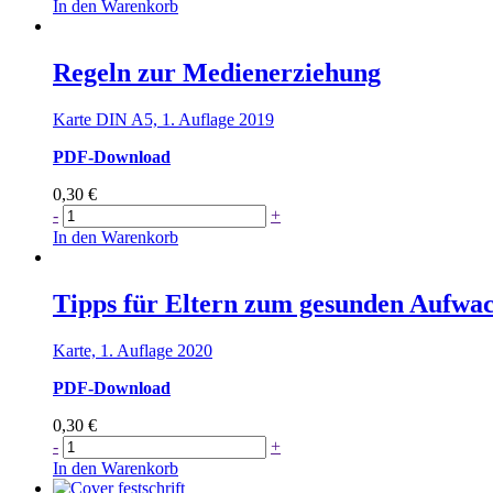
und
In den Warenkorb
Jugendliche
vor
sexualisierter
Regeln zur Medienerziehung
Gewalt
schützen
Karte DIN A5, 1. Auflage 2019
–
Basiswissen
PDF-Download
für
eine
0,30
€
stärkende
Regeln
-
+
Erziehung
zur
In den Warenkorb
Menge
Medienerziehung
Menge
Tipps für Eltern zum gesunden Aufwa
Karte, 1. Auflage 2020
PDF-Download
0,30
€
Tipps
-
+
für
In den Warenkorb
Eltern