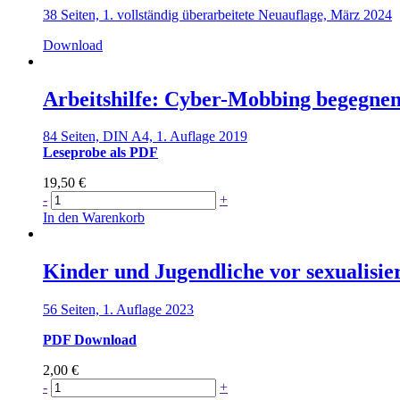
38 Seiten, 1. vollständig überarbeitete Neuauflage, März 2024
Download
Arbeitshilfe: Cyber-Mobbing begegnen
84 Seiten, DIN A4, 1. Auflage 2019
Leseprobe als PDF
19,50
€
Arbeitshilfe:
-
+
Cyber-
In den Warenkorb
Mobbing
begegnen
–
Kinder und Jugendliche vor sexualisie
Prävention
von
56 Seiten, 1. Auflage 2023
Online-
Konflikten
PDF Download
Menge
2,00
€
Kinder
-
+