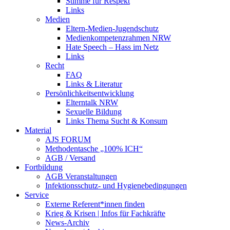
Stimme für Respekt
Links
Medien
Eltern-Medien-Jugendschutz
Medienkompetenzrahmen NRW
Hate Speech – Hass im Netz
Links
Recht
FAQ
Links & Literatur
Persönlichkeitsentwicklung
Elterntalk NRW
Sexuelle Bildung
Links Thema Sucht & Konsum
Material
AJS FORUM
Methodentasche „100% ICH“
AGB / Versand
Fortbildung
AGB Veranstaltungen
Infektionsschutz- und Hygienebedingungen
Service
Externe Referent*innen finden
Krieg & Krisen | Infos für Fachkräfte
News-Archiv