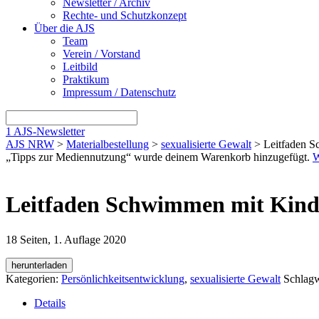
Newsletter / Archiv
Rechte- und Schutzkonzept
Über die AJS
Team
Verein / Vorstand
Leitbild
Praktikum
Impressum / Datenschutz
1
AJS-Newsletter
AJS NRW
>
Materialbestellung
>
sexualisierte Gewalt
> Leitfaden S
„Tipps zur Mediennutzung“ wurde deinem Warenkorb hinzugefügt.
W
Leitfaden Schwimmen mit Kind
18 Seiten, 1. Auflage 2020
herunterladen
Kategorien:
Persönlichkeitsentwicklung
,
sexualisierte Gewalt
Schlagw
Details