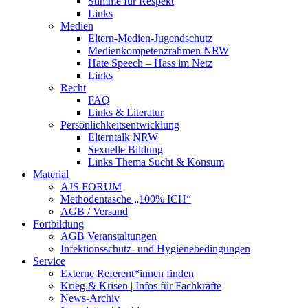
Stimme für Respekt
Links
Medien
Eltern-Medien-Jugendschutz
Medienkompetenzrahmen NRW
Hate Speech – Hass im Netz
Links
Recht
FAQ
Links & Literatur
Persönlichkeitsentwicklung
Elterntalk NRW
Sexuelle Bildung
Links Thema Sucht & Konsum
Material
AJS FORUM
Methodentasche „100% ICH“
AGB / Versand
Fortbildung
AGB Veranstaltungen
Infektionsschutz- und Hygienebedingungen
Service
Externe Referent*innen finden
Krieg & Krisen | Infos für Fachkräfte
News-Archiv