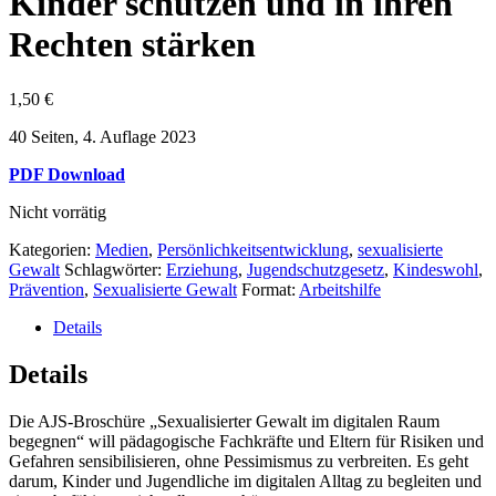
Kinder schützen und in ihren
Rechten stärken
1,50
€
40 Seiten, 4. Auflage 2023
PDF Download
Nicht vorrätig
Kategorien:
Medien
,
Persönlichkeitsentwicklung
,
sexualisierte
Gewalt
Schlagwörter:
Erziehung
,
Jugendschutzgesetz
,
Kindeswohl
,
Prävention
,
Sexualisierte Gewalt
Format:
Arbeitshilfe
Details
Details
Die AJS-Broschüre „Sexualisierter Gewalt im digitalen Raum
begegnen“ will pädagogische Fachkräfte und Eltern für Risiken und
Gefahren sensibilisieren, ohne Pessimismus zu verbreiten. Es geht
darum, Kinder und Jugendliche im digitalen Alltag zu begleiten und