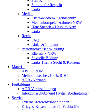
Plan P.
Stimme für Respekt
Links
Medien
Eltern-Medien-Jugendschutz
Medienkompetenzrahmen NRW
Hate Speech – Hass im Netz
Links
Recht
FAQ
Links & Literatur
Persönlichkeitsentwicklung
Elterntalk NRW
Sexuelle Bildung
Links Thema Sucht & Konsum
Material
AJS FORUM
Methodentasche „100% ICH“
AGB / Versand
Fortbildung
AGB Veranstaltungen
Infektionsschutz- und Hygienebedingungen
Service
Externe Referent*innen finden
Krieg & Krisen | Infos für Fachkräfte