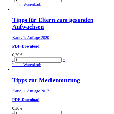
für
In den Warenkorb
Trainings
gegen
sexualisierte
Tipps für Eltern zum gesunden
Gewalt
Aufwachsen
Menge
Karte, 1. Auflage 2020
PDF-Download
0,30
€
Tipps
-
+
für
In den Warenkorb
Eltern
zum
gesunden
Tipps zur Mediennutzung
Aufwachsen
Menge
Karte, 1. Auflage 2017
PDF-Download
0,30
€
Tipps
-
+