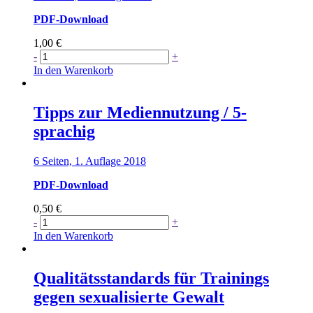
PDF-Download
1,00
€
Tipps
-
+
zur
In den Warenkorb
Mediennutzung
/
11-
Tipps zur Mediennutzung / 5-
sprachig
sprachig
Menge
6 Seiten, 1. Auflage 2018
PDF-Download
0,50
€
Tipps
-
+
zur
In den Warenkorb
Mediennutzung
/
5-
Qualitätsstandards für Trainings
sprachig
gegen sexualisierte Gewalt
Menge