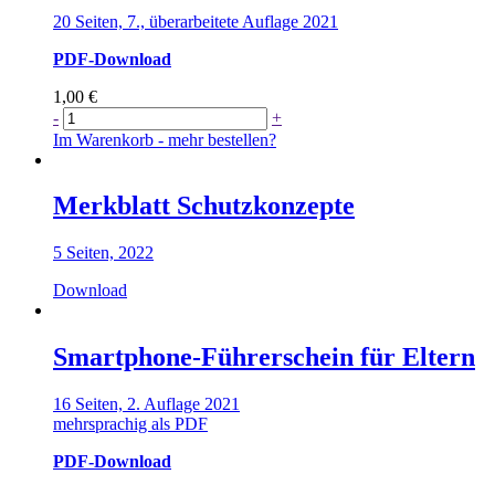
20 Seiten, 7., überarbeitete Auflage 2021
PDF-Download
1,00
€
Qualitätsstandards
-
+
für
Im Warenkorb - mehr bestellen?
Trainings
gegen
sexualisierte
Merkblatt Schutzkonzepte
Gewalt
Menge
5 Seiten, 2022
Download
Smartphone-Führerschein für Eltern
16 Seiten, 2. Auflage 2021
mehrsprachig als PDF
PDF-Download