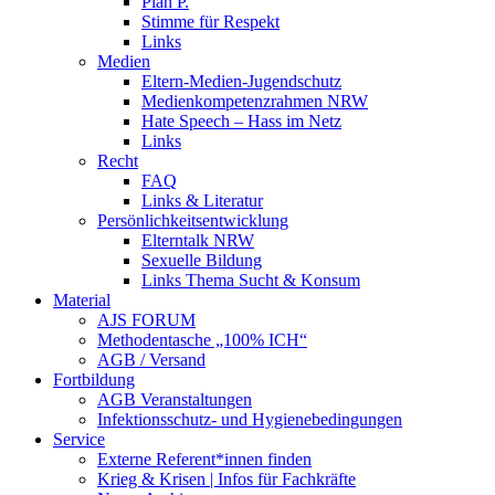
Plan P.
Stimme für Respekt
Links
Medien
Eltern-Medien-Jugendschutz
Medienkompetenzrahmen NRW
Hate Speech – Hass im Netz
Links
Recht
FAQ
Links & Literatur
Persönlichkeitsentwicklung
Elterntalk NRW
Sexuelle Bildung
Links Thema Sucht & Konsum
Material
AJS FORUM
Methodentasche „100% ICH“
AGB / Versand
Fortbildung
AGB Veranstaltungen
Infektionsschutz- und Hygienebedingungen
Service
Externe Referent*innen finden
Krieg & Krisen | Infos für Fachkräfte