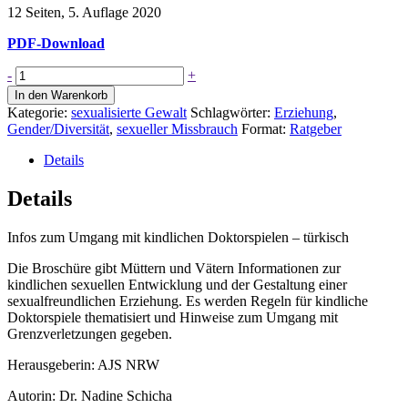
12 Seiten, 5. Auflage 2020
PDF-Download
Elternkompass
-
+
"Siehst
In den Warenkorb
du
Kategorie:
sexualisierte Gewalt
Schlagwörter:
Erziehung
,
so
Gender/Diversität
,
sexueller Missbrauch
Format:
Ratgeber
aus
wie
Details
ich?"
-
Details
türkisch
Menge
Infos zum Umgang mit kindlichen Doktorspielen – türkisch
Die Broschüre gibt Müttern und Vätern Informationen zur
kindlichen sexuellen Entwicklung und der Gestaltung einer
sexualfreundlichen Erziehung. Es werden Regeln für kindliche
Doktorspiele thematisiert und Hinweise zum Umgang mit
Grenzverletzungen gegeben.
Herausgeberin: AJS NRW
Autorin: Dr. Nadine Schicha