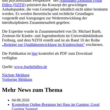
und psychosozialer Perspektive“ des
Nationalen Zentrums Frühe
Hilfen (NZFH)
präzisiert das Konzept der gewichtigen
Anhaltspunkte, die vom Gesetzgeber inhaltlich nicht näher bestimmt
werden. Es werden theoretische und rechtliche Grundlagen
vorgestellt und Anregungen zur Weiterentwicklung der
interdisziplinären Zusammenarbeit gegeben.
Die Expertise wurde in Zusammenarbeit von Dr. Michael Barth,
Zentrum für Kinder- und Jugendmedizin im Universitätsklinikum
Freiburg, und dem NZFH erstellt und ist als Band 10 der Reihe
„
Beiträge zur Qualitätsentwicklung im Kinderschutz“
erschienen.
Die Publikation ist
hier
kostenfrei als PDF zum Download
verfügbar.
Quelle:
www.fruehehilfen.de
Nächste Meldung
Vorherige Meldung
Mehr News zum Thema
04.08.2026
Kostenlose Online-Beratung bei Hass im Gaming: Good
Gaming Support