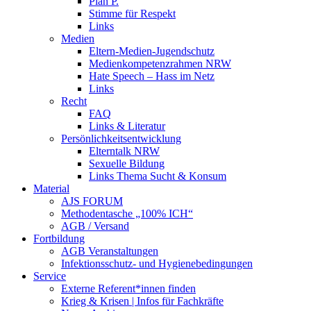
Plan P.
Stimme für Respekt
Links
Medien
Eltern-Medien-Jugendschutz
Medienkompetenzrahmen NRW
Hate Speech – Hass im Netz
Links
Recht
FAQ
Links & Literatur
Persönlichkeitsentwicklung
Elterntalk NRW
Sexuelle Bildung
Links Thema Sucht & Konsum
Material
AJS FORUM
Methodentasche „100% ICH“
AGB / Versand
Fortbildung
AGB Veranstaltungen
Infektionsschutz- und Hygienebedingungen
Service
Externe Referent*innen finden
Krieg & Krisen | Infos für Fachkräfte