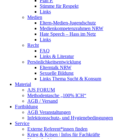
Plan P.
Stimme für Respekt
Links
Medien
Eltern-Medien-Jugendschutz
Medienkompetenzrahmen NRW
Hate Speech – Hass im Netz
Links
Recht
FAQ
Links & Literatur
Persönlichkeitsentwicklung
Elterntalk NRW
Sexuelle Bildung
Links Thema Sucht & Konsum
Material
AJS FORUM
Methodentasche „100% ICH“
AGB / Versand
Fortbildung
AGB Veranstaltungen
Infektionsschutz- und Hygienebedingungen
Service
Externe Referent*innen finden
Krieg & Krisen | Infos für Fachkräfte