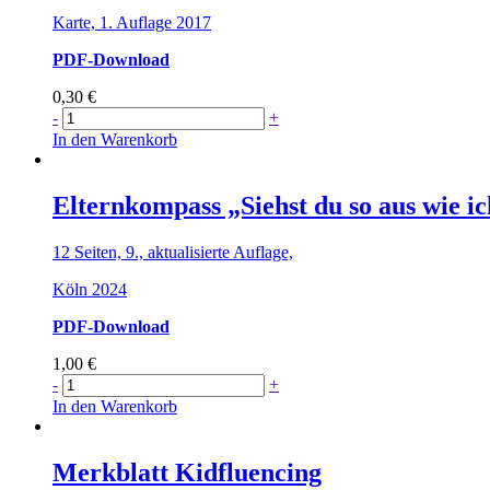
Karte, 1. Auflage 2017
PDF-Download
0,30
€
Tipps
-
+
zur
In den Warenkorb
Mediennutzung
Menge
Elternkompass „Siehst du so aus wie i
12 Seiten, 9., aktualisierte Auflage,
Köln 2024
PDF-Download
1,00
€
Elternkompass
-
+
„Siehst
In den Warenkorb
du
so
aus
Merkblatt Kidfluencing
wie