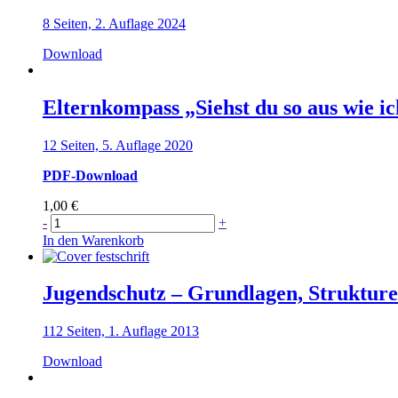
ich?“
8 Seiten, 2. Auflage 2024
Menge
Download
Elternkompass „Siehst du so aus wie ic
12 Seiten, 5. Auflage 2020
PDF-Download
1,00
€
Elternkompass
-
+
"Siehst
In den Warenkorb
du
so
aus
Jugendschutz – Grundlagen, Struktur
wie
ich?"
112 Seiten, 1. Auflage 2013
-
türkisch
Download
Menge