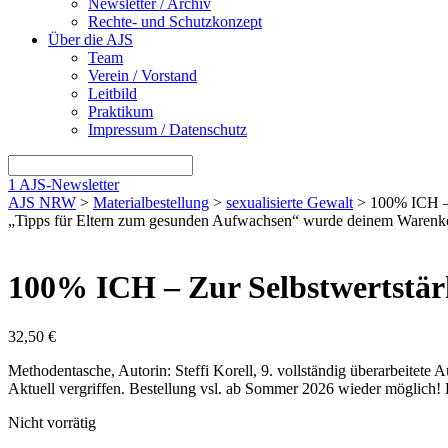
Newsletter / Archiv
Rechte- und Schutzkonzept
Über die AJS
Team
Verein / Vorstand
Leitbild
Praktikum
Impressum / Datenschutz
1
AJS-Newsletter
AJS NRW
>
Materialbestellung
>
sexualisierte Gewalt
> 100% ICH – 
„Tipps für Eltern zum gesunden Aufwachsen“ wurde deinem Warenk
100% ICH – Zur Selbstwertstä
32,50
€
Methodentasche, Autorin: Steffi Korell, 9. vollständig überarbeitete 
Aktuell vergriffen. Bestellung vsl. ab Sommer 2026 wieder möglich! 
Nicht vorrätig