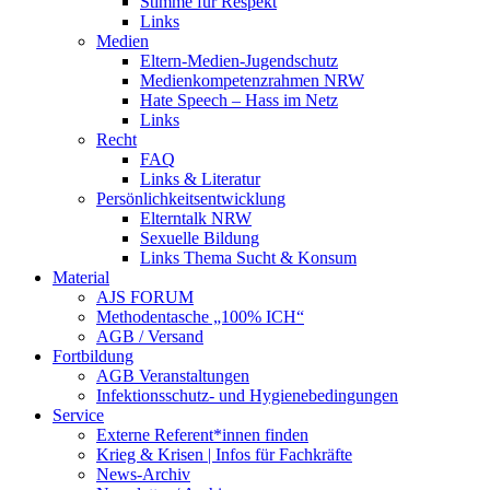
Stimme für Respekt
Links
Medien
Eltern-Medien-Jugendschutz
Medienkompetenzrahmen NRW
Hate Speech – Hass im Netz
Links
Recht
FAQ
Links & Literatur
Persönlichkeitsentwicklung
Elterntalk NRW
Sexuelle Bildung
Links Thema Sucht & Konsum
Material
AJS FORUM
Methodentasche „100% ICH“
AGB / Versand
Fortbildung
AGB Veranstaltungen
Infektionsschutz- und Hygienebedingungen
Service
Externe Referent*innen finden
Krieg & Krisen | Infos für Fachkräfte
News-Archiv