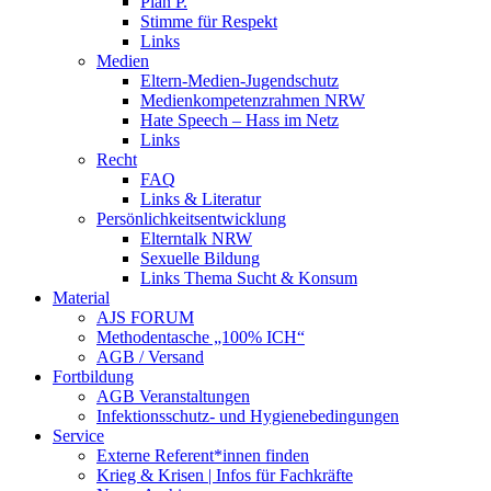
Plan P.
Stimme für Respekt
Links
Medien
Eltern-Medien-Jugendschutz
Medienkompetenzrahmen NRW
Hate Speech – Hass im Netz
Links
Recht
FAQ
Links & Literatur
Persönlichkeitsentwicklung
Elterntalk NRW
Sexuelle Bildung
Links Thema Sucht & Konsum
Material
AJS FORUM
Methodentasche „100% ICH“
AGB / Versand
Fortbildung
AGB Veranstaltungen
Infektionsschutz- und Hygienebedingungen
Service
Externe Referent*innen finden
Krieg & Krisen | Infos für Fachkräfte