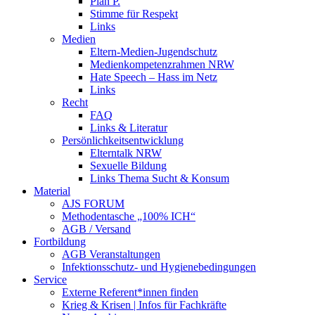
Plan P.
Stimme für Respekt
Links
Medien
Eltern-Medien-Jugendschutz
Medienkompetenzrahmen NRW
Hate Speech – Hass im Netz
Links
Recht
FAQ
Links & Literatur
Persönlichkeitsentwicklung
Elterntalk NRW
Sexuelle Bildung
Links Thema Sucht & Konsum
Material
AJS FORUM
Methodentasche „100% ICH“
AGB / Versand
Fortbildung
AGB Veranstaltungen
Infektionsschutz- und Hygienebedingungen
Service
Externe Referent*innen finden
Krieg & Krisen | Infos für Fachkräfte