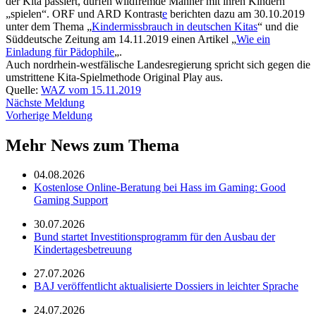
der
Kita
passiert, dürfen wildfremde Männer mit ihren Kindern
„spielen“.
ORF
und
ARD Kontrast
e
berichten dazu am 30.10.2019
unter dem Thema „
Kindermissbrauch in deutschen Kitas
“ und die
Süddeutsche Zeitung am 14.11.2019 einen Artikel „
Wie ein
Einladung für Pädophile
„.
Auch nordrhein-westfälische Landesregierung spricht sich gegen die
umstrittene Kita-Spielmethode Original Play aus.
Quelle:
WAZ vom 15.11.2019
Nächste Meldung
Vorherige Meldung
Mehr News zum Thema
04.08.2026
Kostenlose Online-Beratung bei Hass im Gaming: Good
Gaming Support
30.07.2026
Bund startet Investitionsprogramm für den Ausbau der
Kindertagesbetreuung
27.07.2026
BAJ veröffentlicht aktualisierte Dossiers in leichter Sprache
24.07.2026