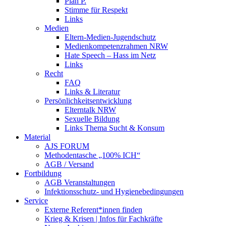
Plan P.
Stimme für Respekt
Links
Medien
Eltern-Medien-Jugendschutz
Medienkompetenzrahmen NRW
Hate Speech – Hass im Netz
Links
Recht
FAQ
Links & Literatur
Persönlichkeitsentwicklung
Elterntalk NRW
Sexuelle Bildung
Links Thema Sucht & Konsum
Material
AJS FORUM
Methodentasche „100% ICH“
AGB / Versand
Fortbildung
AGB Veranstaltungen
Infektionsschutz- und Hygienebedingungen
Service
Externe Referent*innen finden
Krieg & Krisen | Infos für Fachkräfte