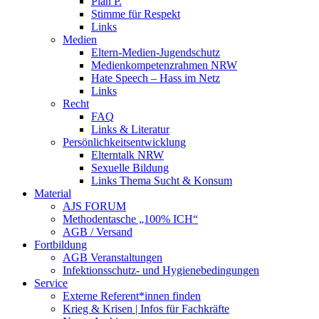
Plan P.
Stimme für Respekt
Links
Medien
Eltern-Medien-Jugendschutz
Medienkompetenzrahmen NRW
Hate Speech – Hass im Netz
Links
Recht
FAQ
Links & Literatur
Persönlichkeitsentwicklung
Elterntalk NRW
Sexuelle Bildung
Links Thema Sucht & Konsum
Material
AJS FORUM
Methodentasche „100% ICH“
AGB / Versand
Fortbildung
AGB Veranstaltungen
Infektionsschutz- und Hygienebedingungen
Service
Externe Referent*innen finden
Krieg & Krisen | Infos für Fachkräfte