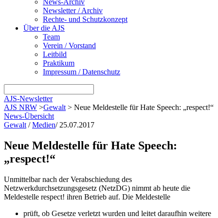
News-Archiv
Newsletter / Archiv
Rechte- und Schutzkonzept
Über die AJS
Team
Verein / Vorstand
Leitbild
Praktikum
Impressum / Datenschutz
AJS-Newsletter
AJS NRW
>
Gewalt
>
Neue Meldestelle für Hate Speech: „respect!“
News-Übersicht
Gewalt
/
Medien
/
25.07.2017
Neue Meldestelle für Hate Speech:
„respect!“
Unmittelbar nach der Verabschiedung des
Netzwerkdurchsetzungsgesetz (NetzDG) nimmt ab heute die
Meldestelle respect! ihren Betrieb auf. Die Meldestelle
prüft, ob Gesetze verletzt wurden und leitet daraufhin weitere