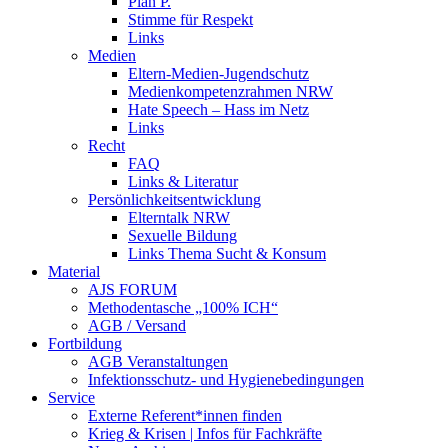
Plan P.
Stimme für Respekt
Links
Medien
Eltern-Medien-Jugendschutz
Medienkompetenzrahmen NRW
Hate Speech – Hass im Netz
Links
Recht
FAQ
Links & Literatur
Persönlichkeitsentwicklung
Elterntalk NRW
Sexuelle Bildung
Links Thema Sucht & Konsum
Material
AJS FORUM
Methodentasche „100% ICH“
AGB / Versand
Fortbildung
AGB Veranstaltungen
Infektionsschutz- und Hygienebedingungen
Service
Externe Referent*innen finden
Krieg & Krisen | Infos für Fachkräfte