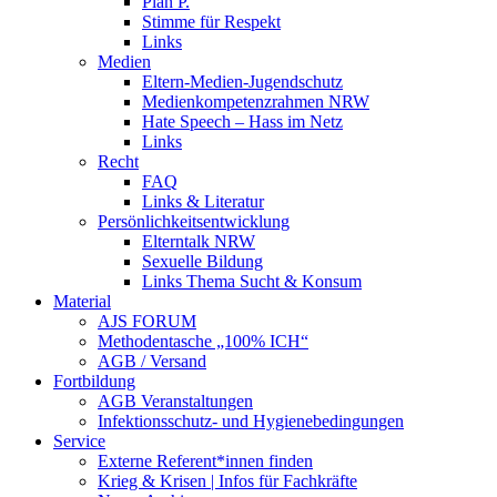
Plan P.
Stimme für Respekt
Links
Medien
Eltern-Medien-Jugendschutz
Medienkompetenzrahmen NRW
Hate Speech – Hass im Netz
Links
Recht
FAQ
Links & Literatur
Persönlichkeitsentwicklung
Elterntalk NRW
Sexuelle Bildung
Links Thema Sucht & Konsum
Material
AJS FORUM
Methodentasche „100% ICH“
AGB / Versand
Fortbildung
AGB Veranstaltungen
Infektionsschutz- und Hygienebedingungen
Service
Externe Referent*innen finden
Krieg & Krisen | Infos für Fachkräfte