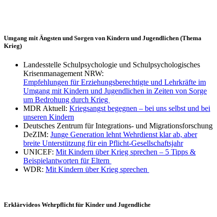
Umgang mit Ängsten und Sorgen von Kindern und Jugendlichen (Thema
Krieg)
Landesstelle Schulpsychologie und Schulpsychologisches
Krisenmanagement NRW:
Empfehlungen für Erziehungsberechtigte und Lehrkräfte im
Umgang mit Kindern und Jugendlichen in Zeiten von Sorge
um Bedrohung durch Krieg
MDR Aktuell:
Kriegsangst begegnen – bei uns selbst und bei
unseren Kindern
Deutsches Zentrum für Integrations- und Migrationsforschung
DeZIM:
Junge Generation lehnt Wehrdienst klar ab, aber
breite Unterstützung für ein Pflicht-Gesellschaftsjahr
UNICEF:
Mit Kindern über Krieg sprechen – 5 Tipps &
Beispielantworten für Eltern
WDR:
Mit Kindern über Krieg sprechen
Erklärvideos Wehrpflicht für Kinder und Jugendliche