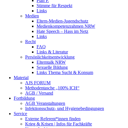
Plan P.
Stimme für Respekt
Links
Medien
Eltern-Medien-Jugendschutz
Medienkompetenzrahmen NRW
Hate Speech – Hass im Netz
Links
Recht
FAQ
Links & Literatur
Persönlichkeitsentwicklung
Elterntalk NRW
Sexuelle Bildung
Links Thema Sucht & Konsum
Material
AJS FORUM
Methodentasche „100% ICH“
AGB / Versand
Fortbildung
AGB Veranstaltungen
Infektionsschutz- und Hygienebedingungen
Service
Externe Referent*innen finden
Krieg & Krisen | Infos für Fachkräfte