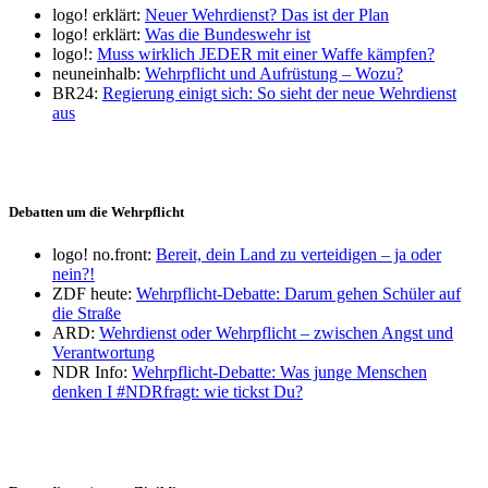
logo! erklärt:
Neuer Wehrdienst? Das ist der Plan
logo! erklärt:
Was die Bundeswehr ist
logo!:
Muss wirklich JEDER mit einer Waffe kämpfen?
neuneinhalb:
Wehrpflicht und Aufrüstung – Wozu?
BR24:
Regierung einigt sich: So sieht der neue Wehrdienst
aus
Debatten um die Wehrpflicht
logo! no.front:
Bereit, dein Land zu verteidigen – ja oder
nein?!
ZDF heute:
Wehrpflicht-Debatte: Darum gehen Schüler auf
die Straße
ARD:
Wehrdienst oder Wehrpflicht – zwischen Angst und
Verantwortung
NDR Info:
Wehrpflicht-Debatte: Was junge Menschen
denken I #NDRfragt: wie tickst Du?