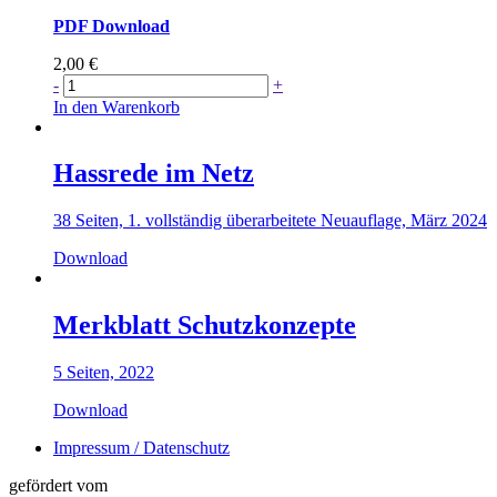
PDF Download
2,00
€
Kinder
-
+
und
In den Warenkorb
Jugendliche
vor
sexualisierter
Hassrede im Netz
Gewalt
schützen
38 Seiten, 1. vollständig überarbeitete Neuauflage, März 2024
–
Basiswissen
Download
für
eine
stärkende
Merkblatt Schutzkonzepte
Erziehung
Menge
5 Seiten, 2022
Download
Impressum / Datenschutz
gefördert vom