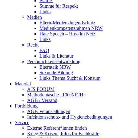
Plan P.
Stimme für Respekt
Links
Medien
Eltern-Medien-Jugendschutz
Medienkompetenzrahmen NRW
Hate Speech – Hass im Netz
Links
Recht
FAQ
Links & Literatur
Persönlichkeitsentwicklung
Elterntalk NRW
Sexuelle Bildung
Links Thema Sucht & Konsum
Material
AJS FORUM
Methodentasche „100% ICH“
AGB / Versand
Fortbildung
AGB Veranstaltungen
Infektionsschutz- und Hygienebedingungen
Service
Externe Referent*innen finden
Krieg & Krisen | Infos für Fachkräfte