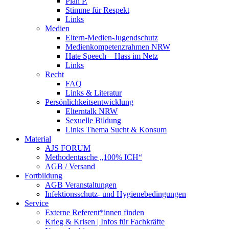
Plan P.
Stimme für Respekt
Links
Medien
Eltern-Medien-Jugendschutz
Medienkompetenzrahmen NRW
Hate Speech – Hass im Netz
Links
Recht
FAQ
Links & Literatur
Persönlichkeitsentwicklung
Elterntalk NRW
Sexuelle Bildung
Links Thema Sucht & Konsum
Material
AJS FORUM
Methodentasche „100% ICH“
AGB / Versand
Fortbildung
AGB Veranstaltungen
Infektionsschutz- und Hygienebedingungen
Service
Externe Referent*innen finden
Krieg & Krisen | Infos für Fachkräfte