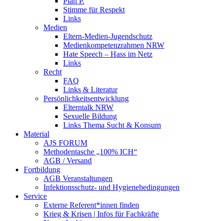
Plan P.
Stimme für Respekt
Links
Medien
Eltern-Medien-Jugendschutz
Medienkompetenzrahmen NRW
Hate Speech – Hass im Netz
Links
Recht
FAQ
Links & Literatur
Persönlichkeitsentwicklung
Elterntalk NRW
Sexuelle Bildung
Links Thema Sucht & Konsum
Material
AJS FORUM
Methodentasche „100% ICH“
AGB / Versand
Fortbildung
AGB Veranstaltungen
Infektionsschutz- und Hygienebedingungen
Service
Externe Referent*innen finden
Krieg & Krisen | Infos für Fachkräfte