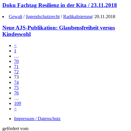
Doku Fachtag Resilienz in der Kita / 23.11.2018
Gewalt
/
Jugendschutzrecht
/
Radikalisierung
/
20.11.2018
Neue AJS-Publikation: Glaubensfreiheit versus
Kindeswohl
<
1
…
70
71
72
73
74
75
76
…
109
>
Impressum / Datenschutz
gefördert vom