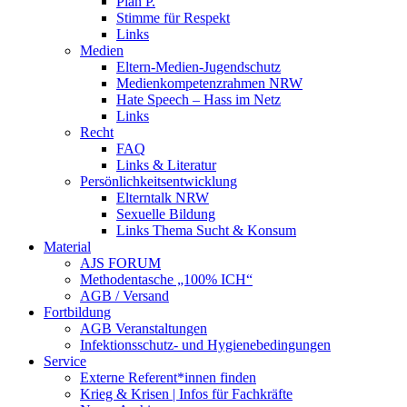
Plan P.
Stimme für Respekt
Links
Medien
Eltern-Medien-Jugendschutz
Medienkompetenzrahmen NRW
Hate Speech – Hass im Netz
Links
Recht
FAQ
Links & Literatur
Persönlichkeitsentwicklung
Elterntalk NRW
Sexuelle Bildung
Links Thema Sucht & Konsum
Material
AJS FORUM
Methodentasche „100% ICH“
AGB / Versand
Fortbildung
AGB Veranstaltungen
Infektionsschutz- und Hygienebedingungen
Service
Externe Referent*innen finden
Krieg & Krisen | Infos für Fachkräfte