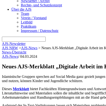
Newsletter / Archiv
Rechte- und Schutzkonzept
Über die AJS
Team
Verein / Vorstand
Leitbild
Praktikum
Impressum / Datenschutz
AJS-Newsletter
AJS NRW
>
AJS-News
>
Neues AJS-Merkblatt „Digitale Arbeit im Ko
News-Übersicht
AJS-News
/
04.03.2024
Neues AJS-Merkblatt „Digitale Arbeit im K
Islamistische Gruppen sprechen auf Social Media ganz gezielt jungen 
und nutzen, können Kinder und Jugendliche schützen.
Dieses
Merkblatt
bietet Fachkräften Hintergrundwissen und Antworten
Literaturhinweise und Materialien sollen die inhaltliche und begriff
Arbeitsmaterialien und Handlungsempfehlungen mit an die Hand geb
Aufgrund der In-Text-Verlinkungen lassen sich Materialien problemlo