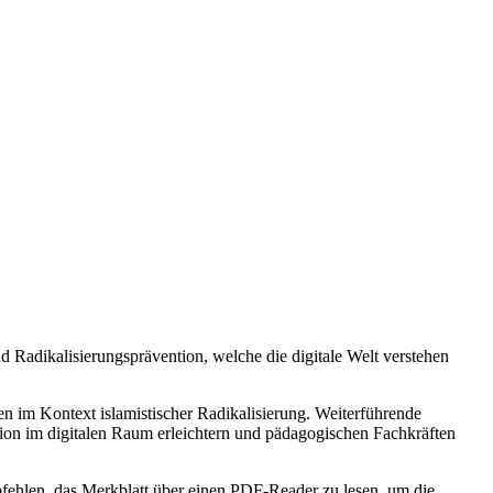
d Radikalisierungsprävention, welche die digitale Welt verstehen
n im Kontext islamistischer Radikalisierung. Weiterführende
ntion im digitalen Raum erleichtern und pädagogischen Fachkräften
pfehlen, das Merkblatt über einen PDF-Reader zu lesen, um die