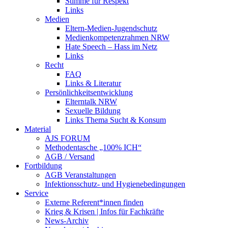
Stimme für Respekt
Links
Medien
Eltern-Medien-Jugendschutz
Medienkompetenzrahmen NRW
Hate Speech – Hass im Netz
Links
Recht
FAQ
Links & Literatur
Persönlichkeitsentwicklung
Elterntalk NRW
Sexuelle Bildung
Links Thema Sucht & Konsum
Material
AJS FORUM
Methodentasche „100% ICH“
AGB / Versand
Fortbildung
AGB Veranstaltungen
Infektionsschutz- und Hygienebedingungen
Service
Externe Referent*innen finden
Krieg & Krisen | Infos für Fachkräfte
News-Archiv