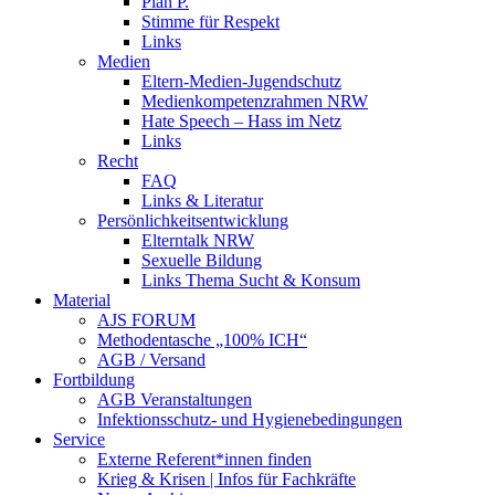
Plan P.
Stimme für Respekt
Links
Medien
Eltern-Medien-Jugendschutz
Medienkompetenzrahmen NRW
Hate Speech – Hass im Netz
Links
Recht
FAQ
Links & Literatur
Persönlichkeitsentwicklung
Elterntalk NRW
Sexuelle Bildung
Links Thema Sucht & Konsum
Material
AJS FORUM
Methodentasche „100% ICH“
AGB / Versand
Fortbildung
AGB Veranstaltungen
Infektionsschutz- und Hygienebedingungen
Service
Externe Referent*innen finden
Krieg & Krisen | Infos für Fachkräfte