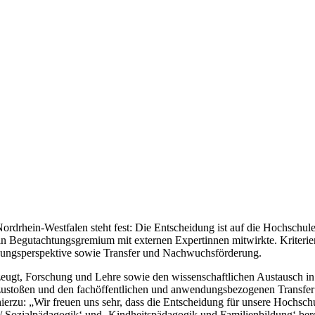
Nordrhein-Westfalen steht fest: Die Entscheidung ist auf die Hochschu
in Begutachtungsgremium mit externen Expertinnen mitwirkte. Kriteri
schungsperspektive sowie Transfer und Nachwuchsförderung.
eugt, Forschung und Lehre sowie den wissenschaftlichen Austausch in
stoßen und den fachöffentlichen und anwendungsbezogenen Transfer in
ierzu: „Wir freuen uns sehr, dass die Entscheidung für unsere Hochsch
/ Sozialpädagogik‘ und ‚Kindheitspädagogik und Familienbildung‘ bere