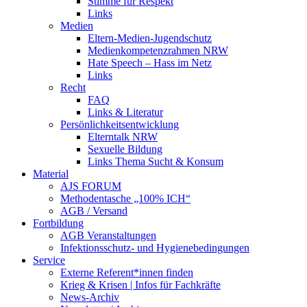
Stimme für Respekt
Links
Medien
Eltern-Medien-Jugendschutz
Medienkompetenzrahmen NRW
Hate Speech – Hass im Netz
Links
Recht
FAQ
Links & Literatur
Persönlichkeitsentwicklung
Elterntalk NRW
Sexuelle Bildung
Links Thema Sucht & Konsum
Material
AJS FORUM
Methodentasche „100% ICH“
AGB / Versand
Fortbildung
AGB Veranstaltungen
Infektionsschutz- und Hygienebedingungen
Service
Externe Referent*innen finden
Krieg & Krisen | Infos für Fachkräfte
News-Archiv