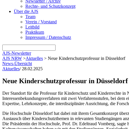
Newsletter / Archiv
Rechte- und Schutzkonzept
Über die AJS
Team
Verein / Vorstand
Leitbild
Praktikum
Impressum / Datenschutz
AJS-Newsletter
AJS NRW
>
Aktuelles
>
Neue Kinderschutzprofessur in Düsseldorf
News-Übersicht
Aktuelles
/
28.02.2025
Neue Kinderschutzprofessur in Düsseldorf
Der Standort für die Professur für Kinderschutz und Kinderrechte in 
Interessenbekundungsverfahren mit zwei Verfahrensstufen, bei dem e
Expertise, Lehrkonzepte, die interdisziplinäre Ausrichtung, die For
Die Hochschule Düsseldorf hat dabei mit ihrem Gesamtkonzept überz
Austausch über Kinderschutzthemen in relevanten Studiengängen anzu
Die Präsidentin der Hochschule, Prof. Dr. Edeltraud Vomberg, sagte h
Kulturwissenschaften haben wir mit den Studiengängen ‚Sozialarbeit 