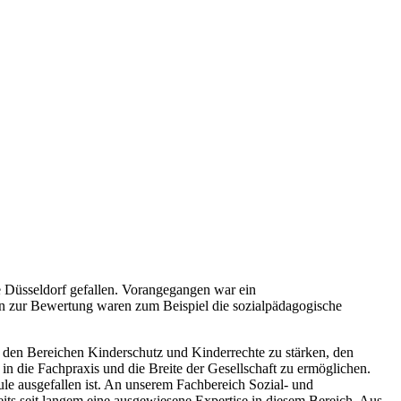
le Düsseldorf gefallen. Vorangegangen war ein
en zur Bewertung waren zum Beispiel die sozialpädagogische
 den Bereichen Kinderschutz und Kinderrechte zu stärken, den
 die Fachpraxis und die Breite der Gesellschaft zu ermöglichen.
ule ausgefallen ist. An unserem Fachbereich Sozial- und
its seit langem eine ausgewiesene Expertise in diesem Bereich. Aus