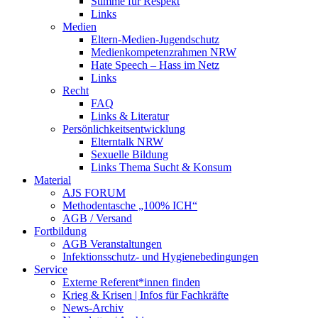
Stimme für Respekt
Links
Medien
Eltern-Medien-Jugendschutz
Medienkompetenzrahmen NRW
Hate Speech – Hass im Netz
Links
Recht
FAQ
Links & Literatur
Persönlichkeitsentwicklung
Elterntalk NRW
Sexuelle Bildung
Links Thema Sucht & Konsum
Material
AJS FORUM
Methodentasche „100% ICH“
AGB / Versand
Fortbildung
AGB Veranstaltungen
Infektionsschutz- und Hygienebedingungen
Service
Externe Referent*innen finden
Krieg & Krisen | Infos für Fachkräfte
News-Archiv