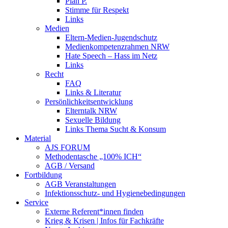
Plan P.
Stimme für Respekt
Links
Medien
Eltern-Medien-Jugendschutz
Medienkompetenzrahmen NRW
Hate Speech – Hass im Netz
Links
Recht
FAQ
Links & Literatur
Persönlichkeitsentwicklung
Elterntalk NRW
Sexuelle Bildung
Links Thema Sucht & Konsum
Material
AJS FORUM
Methodentasche „100% ICH“
AGB / Versand
Fortbildung
AGB Veranstaltungen
Infektionsschutz- und Hygienebedingungen
Service
Externe Referent*innen finden
Krieg & Krisen | Infos für Fachkräfte