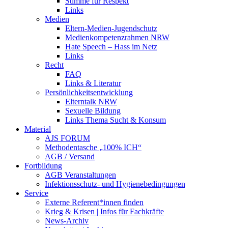
Stimme für Respekt
Links
Medien
Eltern-Medien-Jugendschutz
Medienkompetenzrahmen NRW
Hate Speech – Hass im Netz
Links
Recht
FAQ
Links & Literatur
Persönlichkeitsentwicklung
Elterntalk NRW
Sexuelle Bildung
Links Thema Sucht & Konsum
Material
AJS FORUM
Methodentasche „100% ICH“
AGB / Versand
Fortbildung
AGB Veranstaltungen
Infektionsschutz- und Hygienebedingungen
Service
Externe Referent*innen finden
Krieg & Krisen | Infos für Fachkräfte
News-Archiv