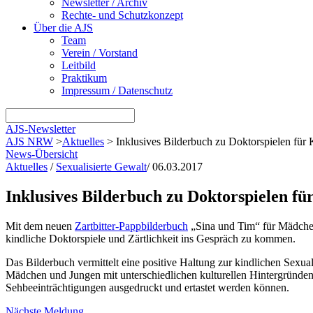
Newsletter / Archiv
Rechte- und Schutzkonzept
Über die AJS
Team
Verein / Vorstand
Leitbild
Praktikum
Impressum / Datenschutz
AJS-Newsletter
AJS NRW
>
Aktuelles
>
Inklusives Bilderbuch zu Doktorspielen für 
News-Übersicht
Aktuelles
/
Sexualisierte Gewalt
/
06.03.2017
Inklusives Bilderbuch zu Doktorspielen fü
Mit dem neuen
Zartbitter-Pappbilderbuch
„Sina und Tim“ für Mädchen 
kindliche Doktorspiele und Zärtlichkeit ins Gespräch zu kommen.
Das Bilderbuch vermittelt eine positive Haltung zur kindlichen Sexu
Mädchen und Jungen mit unterschiedlichen kulturellen Hintergründen
Sehbeeinträchtigungen ausgedruckt und ertastet werden können.
Nächste Meldung