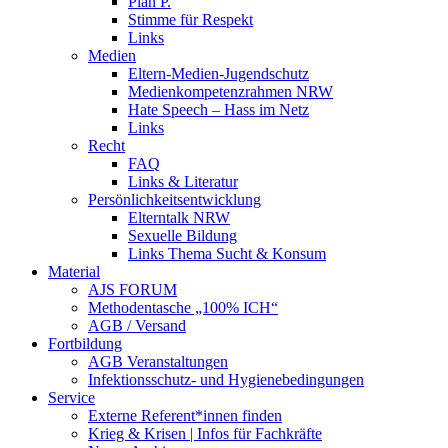
Plan P.
Stimme für Respekt
Links
Medien
Eltern-Medien-Jugendschutz
Medienkompetenzrahmen NRW
Hate Speech – Hass im Netz
Links
Recht
FAQ
Links & Literatur
Persönlichkeitsentwicklung
Elterntalk NRW
Sexuelle Bildung
Links Thema Sucht & Konsum
Material
AJS FORUM
Methodentasche „100% ICH“
AGB / Versand
Fortbildung
AGB Veranstaltungen
Infektionsschutz- und Hygienebedingungen
Service
Externe Referent*innen finden
Krieg & Krisen | Infos für Fachkräfte