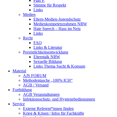
Plan P.
Stimme für Respekt
Links
Medien
Eltern-Medien-Jugendschutz
Medienkompetenzrahmen NRW
Hate Speech – Hass im Netz
Links
Recht
FAQ
Links & Literatur
Persönlichkeitsentwicklung
Elterntalk NRW
Sexuelle Bildung
Links Thema Sucht & Konsum
Material
AJS FORUM
Methodentasche „100% ICH“
AGB / Versand
Fortbildung
AGB Veranstaltungen
Infektionsschutz- und Hygienebedingungen
Service
Externe Referent*innen finden
Krieg & Krisen | Infos für Fachkräfte