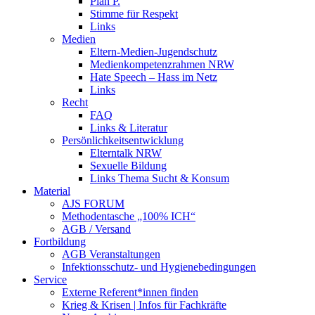
Plan P.
Stimme für Respekt
Links
Medien
Eltern-Medien-Jugendschutz
Medienkompetenzrahmen NRW
Hate Speech – Hass im Netz
Links
Recht
FAQ
Links & Literatur
Persönlichkeitsentwicklung
Elterntalk NRW
Sexuelle Bildung
Links Thema Sucht & Konsum
Material
AJS FORUM
Methodentasche „100% ICH“
AGB / Versand
Fortbildung
AGB Veranstaltungen
Infektionsschutz- und Hygienebedingungen
Service
Externe Referent*innen finden
Krieg & Krisen | Infos für Fachkräfte