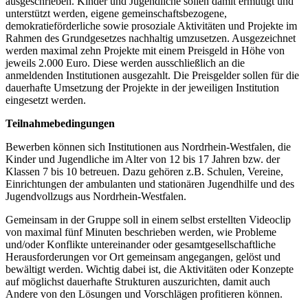
ausgeschrieben. Kinder und Jugendliche sollen damit ermutigt und
unterstützt werden, eigene gemeinschaftsbezogene,
demokratieförderliche sowie prosoziale Aktivitäten und Projekte im
Rahmen des Grundgesetzes nachhaltig umzusetzen. Ausgezeichnet
werden maximal zehn Projekte mit einem Preisgeld in Höhe von
jeweils 2.000 Euro. Diese werden ausschließlich an die
anmeldenden Institutionen ausgezahlt. Die Preisgelder sollen für die
dauerhafte Umsetzung der Projekte in der jeweiligen Institution
eingesetzt werden.
Teilnahmebedingungen
Bewerben können sich Institutionen aus Nordrhein-Westfalen, die
Kinder und Jugendliche im Alter von 12 bis 17 Jahren bzw. der
Klassen 7 bis 10 betreuen. Dazu gehören z.B. Schulen, Vereine,
Einrichtungen der ambulanten und stationären Jugendhilfe und des
Jugendvollzugs aus Nordrhein-Westfalen.
Gemeinsam in der Gruppe soll in einem selbst erstellten Videoclip
von maximal fünf Minuten beschrieben werden, wie Probleme
und/oder Konflikte untereinander oder gesamtgesellschaftliche
Herausforderungen vor Ort gemeinsam angegangen, gelöst und
bewältigt werden. Wichtig dabei ist, die Aktivitäten oder Konzepte
auf möglichst dauerhafte Strukturen auszurichten, damit auch
Andere von den Lösungen und Vorschlägen profitieren können.