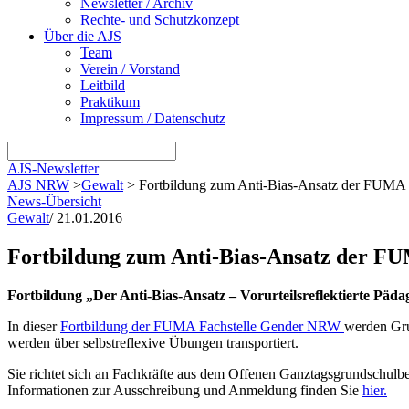
Newsletter / Archiv
Rechte- und Schutzkonzept
Über die AJS
Team
Verein / Vorstand
Leitbild
Praktikum
Impressum / Datenschutz
AJS-Newsletter
AJS NRW
>
Gewalt
>
Fortbildung zum Anti-Bias-Ansatz der FUMA
News-Übersicht
Gewalt
/
21.01.2016
Fortbildung zum Anti-Bias-Ansatz der F
Fortbildung „Der Anti-Bias-Ansatz – Vorurteilsreflektierte Päda
In dieser
Fortbildung der FUMA Fachstelle Gender NRW
werden Gru
werden über selbstreflexive Übungen transportiert.
Sie richtet sich an Fachkräfte aus dem Offenen Ganztagsgrundschulber
Informationen zur Ausschreibung und Anmeldung finden Sie
hier.