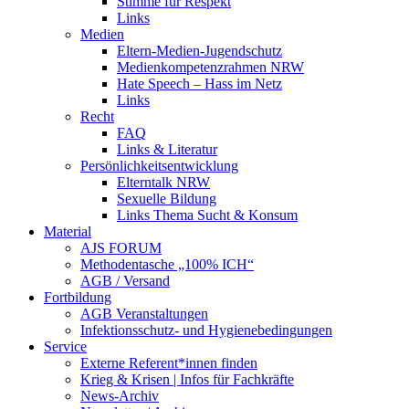
Stimme für Respekt
Links
Medien
Eltern-Medien-Jugendschutz
Medienkompetenzrahmen NRW
Hate Speech – Hass im Netz
Links
Recht
FAQ
Links & Literatur
Persönlichkeitsentwicklung
Elterntalk NRW
Sexuelle Bildung
Links Thema Sucht & Konsum
Material
AJS FORUM
Methodentasche „100% ICH“
AGB / Versand
Fortbildung
AGB Veranstaltungen
Infektionsschutz- und Hygienebedingungen
Service
Externe Referent*innen finden
Krieg & Krisen | Infos für Fachkräfte
News-Archiv