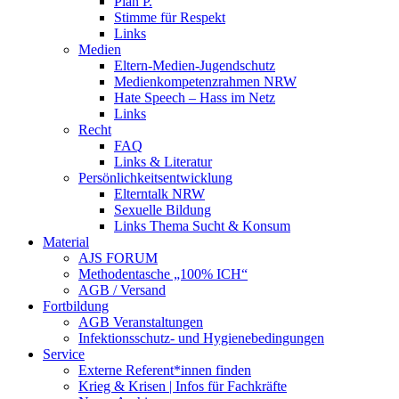
Plan P.
Stimme für Respekt
Links
Medien
Eltern-Medien-Jugendschutz
Medienkompetenzrahmen NRW
Hate Speech – Hass im Netz
Links
Recht
FAQ
Links & Literatur
Persönlichkeitsentwicklung
Elterntalk NRW
Sexuelle Bildung
Links Thema Sucht & Konsum
Material
AJS FORUM
Methodentasche „100% ICH“
AGB / Versand
Fortbildung
AGB Veranstaltungen
Infektionsschutz- und Hygienebedingungen
Service
Externe Referent*innen finden
Krieg & Krisen | Infos für Fachkräfte