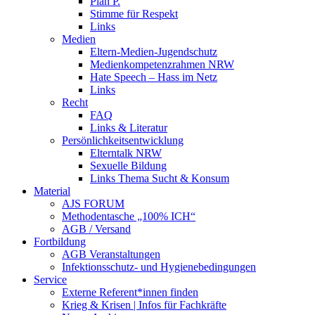
Plan P.
Stimme für Respekt
Links
Medien
Eltern-Medien-Jugendschutz
Medienkompetenzrahmen NRW
Hate Speech – Hass im Netz
Links
Recht
FAQ
Links & Literatur
Persönlichkeitsentwicklung
Elterntalk NRW
Sexuelle Bildung
Links Thema Sucht & Konsum
Material
AJS FORUM
Methodentasche „100% ICH“
AGB / Versand
Fortbildung
AGB Veranstaltungen
Infektionsschutz- und Hygienebedingungen
Service
Externe Referent*innen finden
Krieg & Krisen | Infos für Fachkräfte