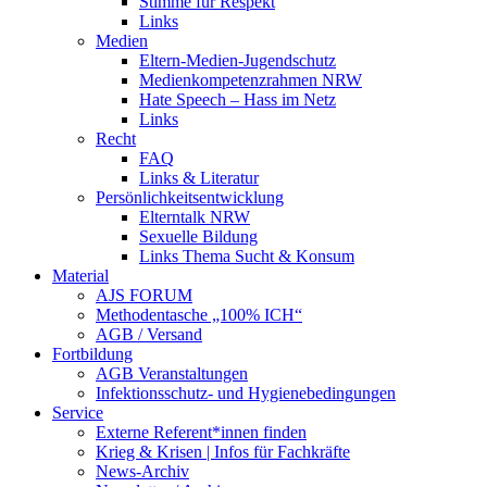
Stimme für Respekt
Links
Medien
Eltern-Medien-Jugendschutz
Medienkompetenzrahmen NRW
Hate Speech – Hass im Netz
Links
Recht
FAQ
Links & Literatur
Persönlichkeitsentwicklung
Elterntalk NRW
Sexuelle Bildung
Links Thema Sucht & Konsum
Material
AJS FORUM
Methodentasche „100% ICH“
AGB / Versand
Fortbildung
AGB Veranstaltungen
Infektionsschutz- und Hygienebedingungen
Service
Externe Referent*innen finden
Krieg & Krisen | Infos für Fachkräfte
News-Archiv