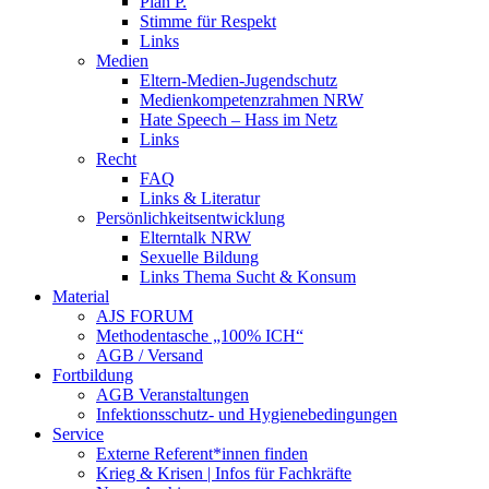
Plan P.
Stimme für Respekt
Links
Medien
Eltern-Medien-Jugendschutz
Medienkompetenzrahmen NRW
Hate Speech – Hass im Netz
Links
Recht
FAQ
Links & Literatur
Persönlichkeitsentwicklung
Elterntalk NRW
Sexuelle Bildung
Links Thema Sucht & Konsum
Material
AJS FORUM
Methodentasche „100% ICH“
AGB / Versand
Fortbildung
AGB Veranstaltungen
Infektionsschutz- und Hygienebedingungen
Service
Externe Referent*innen finden
Krieg & Krisen | Infos für Fachkräfte