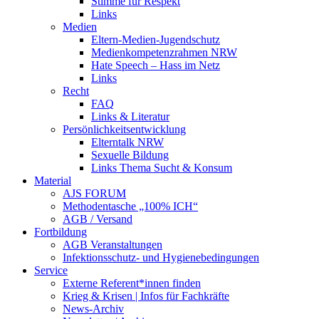
Stimme für Respekt
Links
Medien
Eltern-Medien-Jugendschutz
Medienkompetenzrahmen NRW
Hate Speech – Hass im Netz
Links
Recht
FAQ
Links & Literatur
Persönlichkeitsentwicklung
Elterntalk NRW
Sexuelle Bildung
Links Thema Sucht & Konsum
Material
AJS FORUM
Methodentasche „100% ICH“
AGB / Versand
Fortbildung
AGB Veranstaltungen
Infektionsschutz- und Hygienebedingungen
Service
Externe Referent*innen finden
Krieg & Krisen | Infos für Fachkräfte
News-Archiv