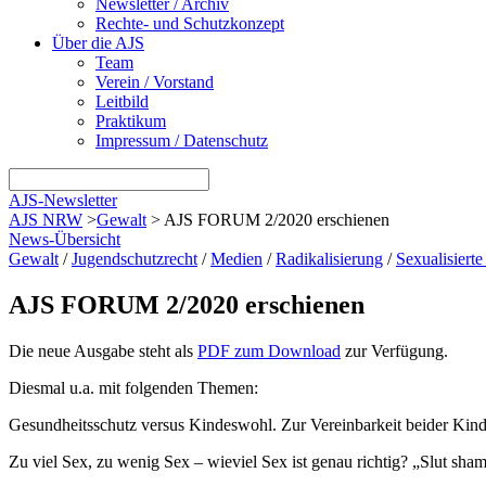
Newsletter / Archiv
Rechte- und Schutzkonzept
Über die AJS
Team
Verein / Vorstand
Leitbild
Praktikum
Impressum / Datenschutz
AJS-Newsletter
AJS NRW
>
Gewalt
>
AJS FORUM 2/2020 erschienen
News-Übersicht
Gewalt
/
Jugendschutzrecht
/
Medien
/
Radikalisierung
/
Sexualisiert
AJS FORUM 2/2020 erschienen
Die neue Ausgabe steht als
PDF zum Download
zur Verfügung.
Diesmal u.a. mit folgenden Themen:
Gesundheitsschutz versus Kindeswohl. Zur Vereinbarkeit beider Kind
Zu viel Sex, zu wenig Sex – wieviel Sex ist genau richtig? „Slut s