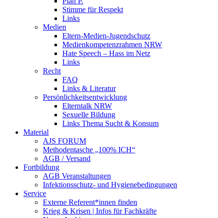
Plan P.
Stimme für Respekt
Links
Medien
Eltern-Medien-Jugendschutz
Medienkompetenzrahmen NRW
Hate Speech – Hass im Netz
Links
Recht
FAQ
Links & Literatur
Persönlichkeitsentwicklung
Elterntalk NRW
Sexuelle Bildung
Links Thema Sucht & Konsum
Material
AJS FORUM
Methodentasche „100% ICH“
AGB / Versand
Fortbildung
AGB Veranstaltungen
Infektionsschutz- und Hygienebedingungen
Service
Externe Referent*innen finden
Krieg & Krisen | Infos für Fachkräfte