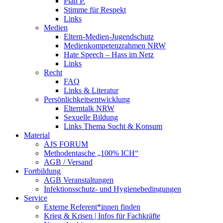
Plan P.
Stimme für Respekt
Links
Medien
Eltern-Medien-Jugendschutz
Medienkompetenzrahmen NRW
Hate Speech – Hass im Netz
Links
Recht
FAQ
Links & Literatur
Persönlichkeitsentwicklung
Elterntalk NRW
Sexuelle Bildung
Links Thema Sucht & Konsum
Material
AJS FORUM
Methodentasche „100% ICH“
AGB / Versand
Fortbildung
AGB Veranstaltungen
Infektionsschutz- und Hygienebedingungen
Service
Externe Referent*innen finden
Krieg & Krisen | Infos für Fachkräfte