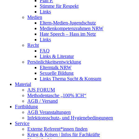
Plan P.
Stimme für Respekt
Links
Medien
Eltern-Medien-Jugendschutz
Medienkompetenzrahmen NRW
Hate Speech – Hass im Netz
Links
Recht
FAQ
Links & Literatur
Persönlichkeitsentwicklung
Elterntalk NRW
Sexuelle Bildung
Links Thema Sucht & Konsum
Material
AJS FORUM
Methodentasche „100% ICH“
AGB / Versand
Fortbildung
AGB Veranstaltungen
Infektionsschutz- und Hygienebedingungen
Service
Externe Referent*innen finden
Krieg & Krisen | Infos für Fachkräfte