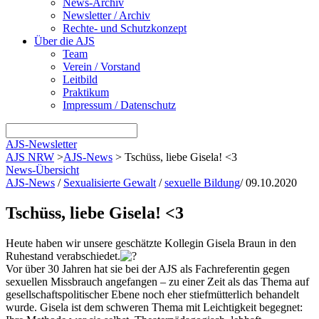
News-Archiv
Newsletter / Archiv
Rechte- und Schutzkonzept
Über die AJS
Team
Verein / Vorstand
Leitbild
Praktikum
Impressum / Datenschutz
AJS-Newsletter
AJS NRW
>
AJS-News
>
Tschüss, liebe Gisela! <3
News-Übersicht
AJS-News
/
Sexualisierte Gewalt
/
sexuelle Bildung
/
09.10.2020
Tschüss, liebe Gisela! <3
Heute haben wir unsere geschätzte Kollegin Gisela Braun in den
Ruhestand verabschiedet.
Vor über 30 Jahren hat sie bei der AJS als Fachreferentin gegen
sexuellen Missbrauch angefangen – zu einer Zeit als das Thema auf
gesellschaftspolitischer Ebene noch eher stiefmütterlich behandelt
wurde. Gisela ist dem schweren Thema mit Leichtigkeit begegnet: